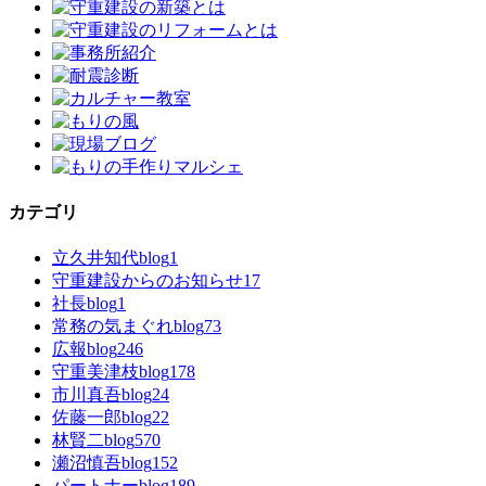
カテゴリ
立久井知代blog
1
守重建設からのお知らせ
17
社長blog
1
常務の気まぐれblog
73
広報blog
246
守重美津枝blog
178
市川真吾blog
24
佐藤一郎blog
22
林賢二blog
570
瀬沼慎吾blog
152
パートナーblog
189