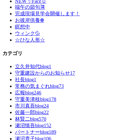
NEW ✨Face☺
端午の節句🎏
完成現場見学会開催します！
お彼岸供養❁
瞑想中
ウィンク💦
☆ひな人形☆
カテゴリ
立久井知代blog
1
守重建設からのお知らせ
17
社長blog
1
常務の気まぐれblog
73
広報blog
246
守重美津枝blog
178
市川真吾blog
24
佐藤一郎blog
22
林賢二blog
570
瀬沼慎吾blog
152
パートナーblog
189
瀬沼貴子blog
106