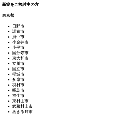
新築をご検討中の方
東京都
日野市
調布市
府中市
小金井市
小平市
国分寺市
東大和市
立川市
国立市
稲城市
多摩市
羽村市
昭島市
福生市
東村山市
武蔵村山市
あきる野市