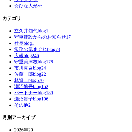
☆ひな人形☆
カテゴリ
立久井知代blog
1
守重建設からのお知らせ
17
社長blog
1
常務の気まぐれblog
73
広報blog
246
守重美津枝blog
178
市川真吾blog
24
佐藤一郎blog
22
林賢二blog
570
瀬沼慎吾blog
152
パートナーblog
189
瀬沼貴子blog
106
その他
2
月別アーカイブ
2026年
20