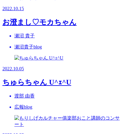
2022.10.15
お澄まし♡モカちゃん
瀬沼 貴子
瀬沼貴子blog
2022.10.05
ちゅらちゃん U^ｪ^U
渡部 由香
広報blog