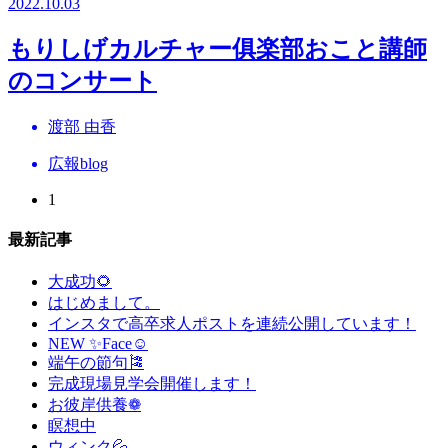
2022.10.03
もりしげカルチャー俱楽部おこと講師
のコンサート
渡部 由香
広報blog
1
最新記事
大成功🌻
はじめまして。
インスタで高卒求人ポストを連続公開しています！
NEW ✨Face☺
端午の節句🎏
完成現場見学会開催します！
お彼岸供養❁
瞑想中
ウィンク💦