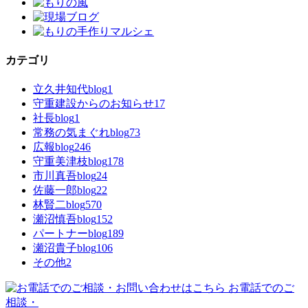
カテゴリ
立久井知代blog
1
守重建設からのお知らせ
17
社長blog
1
常務の気まぐれblog
73
広報blog
246
守重美津枝blog
178
市川真吾blog
24
佐藤一郎blog
22
林賢二blog
570
瀬沼慎吾blog
152
パートナーblog
189
瀬沼貴子blog
106
その他
2
お電話でのご
相談・