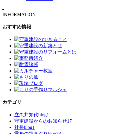
INFORMATION
おすすめ情報
カテゴリ
立久井知代blog
1
守重建設からのお知らせ
17
社長blog
1
常務の気まぐれblog
73