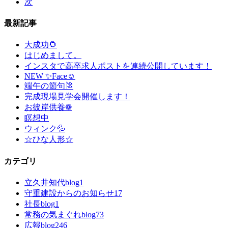
次
最新記事
大成功🌻
はじめまして。
インスタで高卒求人ポストを連続公開しています！
NEW ✨Face☺
端午の節句🎏
完成現場見学会開催します！
お彼岸供養❁
瞑想中
ウィンク💦
☆ひな人形☆
カテゴリ
立久井知代blog
1
守重建設からのお知らせ
17
社長blog
1
常務の気まぐれblog
73
広報blog
246