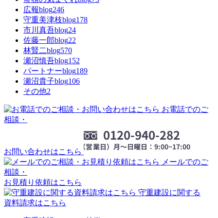
広報blog
246
守重美津枝blog
178
市川真吾blog
24
佐藤一郎blog
22
林賢二blog
570
瀬沼慎吾blog
152
パートナーblog
189
瀬沼貴子blog
106
その他
2
お電話でのご
相談・
お問い合わせはこちら
メールでのご
相談・
お見積り依頼はこちら
守重建設に関する
資料請求はこちら