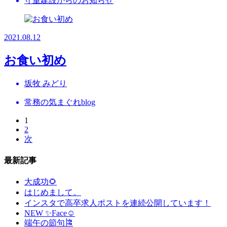
守重建設からのお知らせ
2021.08.12
お食い初め
坂牧 みどり
常務の気まぐれblog
1
2
次
最新記事
大成功🌻
はじめまして。
インスタで高卒求人ポストを連続公開しています！
NEW ✨Face☺
端午の節句🎏