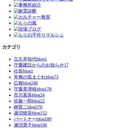
カテゴリ
立久井知代blog
1
守重建設からのお知らせ
17
社長blog
1
常務の気まぐれblog
73
広報blog
246
守重美津枝blog
178
市川真吾blog
24
佐藤一郎blog
22
林賢二blog
570
瀬沼慎吾blog
152
パートナーblog
189
瀬沼貴子blog
106