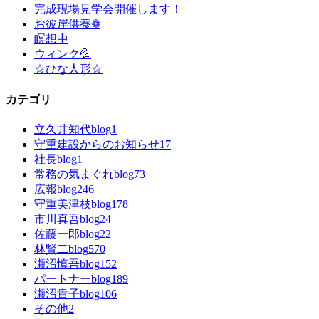
完成現場見学会開催します！
お彼岸供養❁
瞑想中
ウィンク💦
☆ひな人形☆
カテゴリ
立久井知代blog
1
守重建設からのお知らせ
17
社長blog
1
常務の気まぐれblog
73
広報blog
246
守重美津枝blog
178
市川真吾blog
24
佐藤一郎blog
22
林賢二blog
570
瀬沼慎吾blog
152
パートナーblog
189
瀬沼貴子blog
106
その他
2