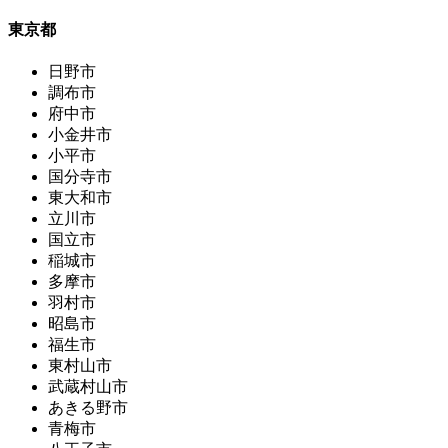
東京都
日野市
調布市
府中市
小金井市
小平市
国分寺市
東大和市
立川市
国立市
稲城市
多摩市
羽村市
昭島市
福生市
東村山市
武蔵村山市
あきる野市
青梅市