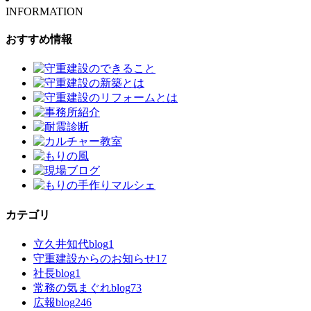
INFORMATION
おすすめ情報
カテゴリ
立久井知代blog
1
守重建設からのお知らせ
17
社長blog
1
常務の気まぐれblog
73
広報blog
246