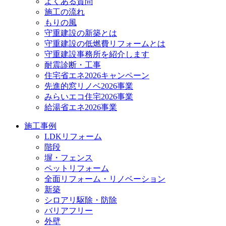
よくある質問
施工の流れ
もりの風
守重建設の新築とは
守重建設の低燃費リフォームとは
守重建設事務所を紹介します
耐震診断・工事
住宅省エネ2026キャンペーン
先進的窓リノベ2026事業
みらいエコ住宅2026事業
給湯省エネ2026事業
施工事例
LDKリフォーム
階段
塀・フェンス
ペットリフォーム
全面リフォーム・リノベーション
新築
シロアリ駆除・防除
バリアフリー
外壁