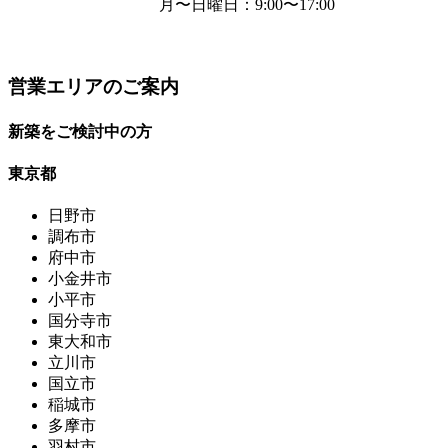
月〜日曜日
：9:00〜17:00
営業エリアのご案内
新築をご検討中の方
東京都
日野市
調布市
府中市
小金井市
小平市
国分寺市
東大和市
立川市
国立市
稲城市
多摩市
羽村市