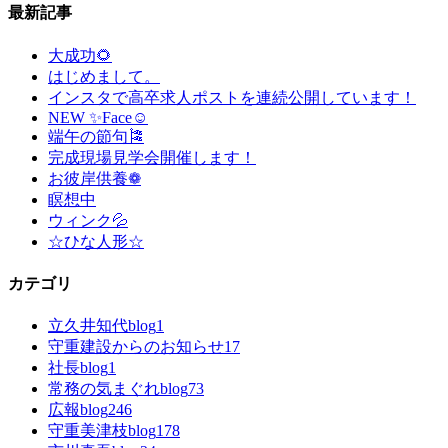
最新記事
大成功🌻
はじめまして。
インスタで高卒求人ポストを連続公開しています！
NEW ✨Face☺
端午の節句🎏
完成現場見学会開催します！
お彼岸供養❁
瞑想中
ウィンク💦
☆ひな人形☆
カテゴリ
立久井知代blog
1
守重建設からのお知らせ
17
社長blog
1
常務の気まぐれblog
73
広報blog
246
守重美津枝blog
178