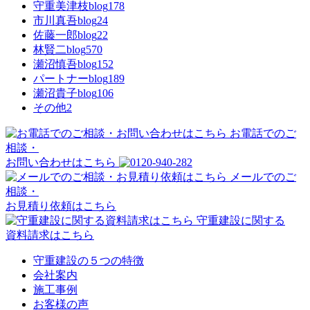
守重美津枝blog
178
市川真吾blog
24
佐藤一郎blog
22
林賢二blog
570
瀬沼慎吾blog
152
パートナーblog
189
瀬沼貴子blog
106
その他
2
お電話でのご
相談・
お問い合わせはこちら
メールでのご
相談・
お見積り依頼はこちら
守重建設に関する
資料請求はこちら
守重建設の５つの特徴
会社案内
施工事例
お客様の声