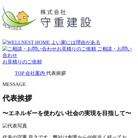
ご相談・お問い
合わせ
お見積りのご依頼
TOP
会社案内
代表挨拶
MESSAGE
代表挨拶
〜エネルギーを使わない社会の実現を目指して〜
代表の守重 昌之です。弊社は創業から60年近く経ってお