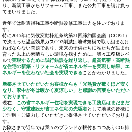
り、新築工事からリフォーム工事、また公共工事を請け負っ
てまいりました。
近年では耐震補強工事や断熱改修工事に力を注いでおりま
す。
特に2015年に気候変動枠組条約第21回締約国会議（COP21）
で決まった温室効果ガスCO2削減は地球規模で取り組まなけ
ればならない問題であり、未来の子供たちに私たちが生まれ
育った以上の素晴らしい環境を残すために、我々工務店レベ
ルで
実現するために試行錯誤を繰り返し、超高気密・高断熱
な住宅の新築・リフォームが省エネルギーを実現し結果、エ
ネルギーを使わない社会を実現できる
ことがわかりました。
新築させていただいたお客様からも「光熱費が驚くほど安く
なり、家中が冬は暖かく夏涼しい」と感謝の言葉をいただい
ております。
現在、
この省エネルギー住宅を実現できる工務店はまだまだ
少なく、守重建設が省エネ住宅の先駆者
として地域の皆様に
ご理解・ご協力していただきご提供させていただいておりま
す。
お陰さまで近年では我々のブランドが根付きつつありCO2排