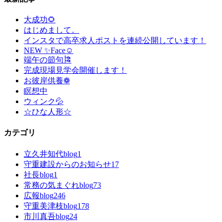
大成功🌻
はじめまして。
インスタで高卒求人ポストを連続公開しています！
NEW ✨Face☺
端午の節句🎏
完成現場見学会開催します！
お彼岸供養❁
瞑想中
ウィンク💦
☆ひな人形☆
カテゴリ
立久井知代blog
1
守重建設からのお知らせ
17
社長blog
1
常務の気まぐれblog
73
広報blog
246
守重美津枝blog
178
市川真吾blog
24