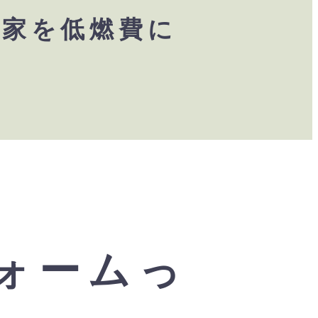
お家を低燃費に
ォームっ