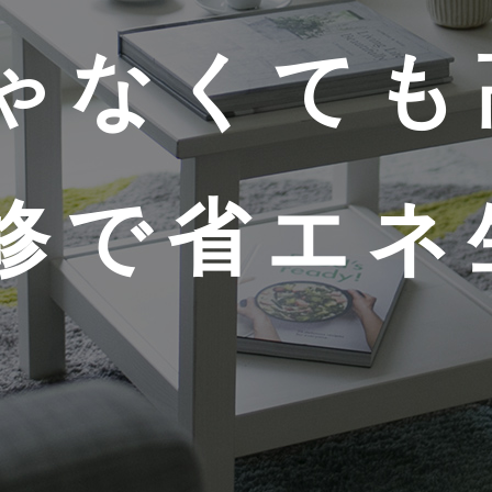
ゃなくても
修で
省エネ