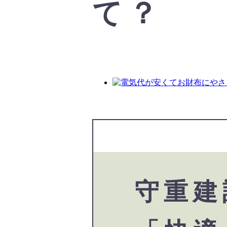
て？
守重建