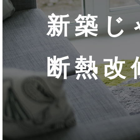
新築じ
断熱改