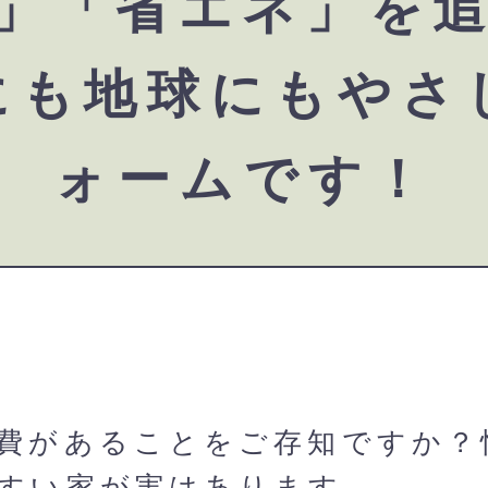
」「省エネ」を
にも地球にも
やさ
ォームです！
費があることをご存知ですか？
すい家が実はあります。