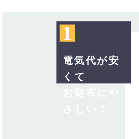
1
電気代が安
くて
お財布にや
さしい！