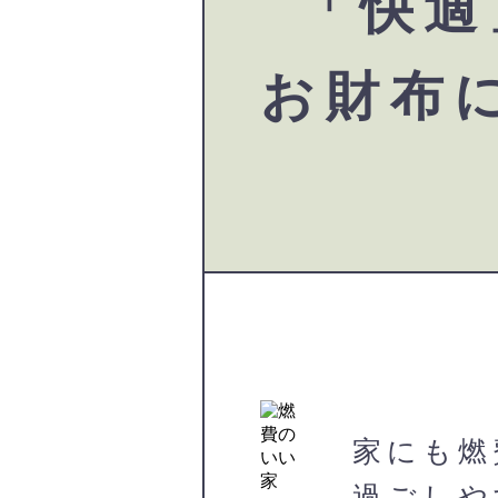
「快適
お財布
家にも燃
過ごしや