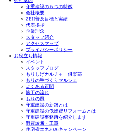
会社案内
守重建設の５つの特徴
会社概要
ZEH普及目標と実績
代表挨拶
企業理念
スタッフ紹介
アクセスマップ
プライバシーポリシー
お役立ち情報
イベント
スタッフブログ
もりしげカルチャー俱楽部
もりの手づくりマルシェ
よくある質問
施工の流れ
もりの風
守重建設の新築とは
守重建設の低燃費リフォームとは
守重建設事務所を紹介します
耐震診断・工事
住宅省エネ2026キャンペーン