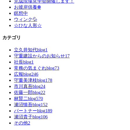
完成現場見学会開催します！
お彼岸供養❁
瞑想中
ウィンク💦
☆ひな人形☆
カテゴリ
立久井知代blog
1
守重建設からのお知らせ
17
社長blog
1
常務の気まぐれblog
73
広報blog
246
守重美津枝blog
178
市川真吾blog
24
佐藤一郎blog
22
林賢二blog
570
瀬沼慎吾blog
152
パートナーblog
189
瀬沼貴子blog
106
その他
2