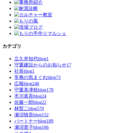
カテゴリ
立久井知代blog
1
守重建設からのお知らせ
17
社長blog
1
常務の気まぐれblog
73
広報blog
246
守重美津枝blog
178
市川真吾blog
24
佐藤一郎blog
22
林賢二blog
570
瀬沼慎吾blog
152
パートナーblog
189
瀬沼貴子blog
106