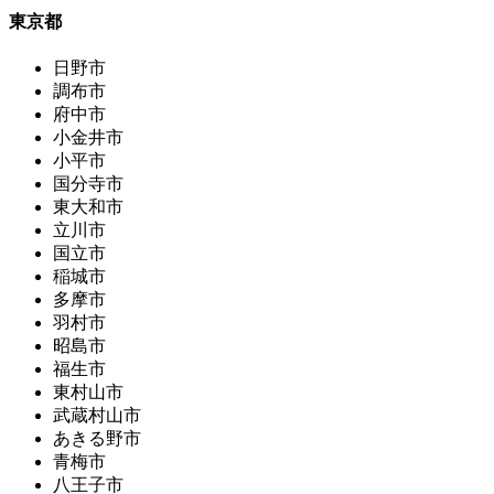
東京都
日野市
調布市
府中市
小金井市
小平市
国分寺市
東大和市
立川市
国立市
稲城市
多摩市
羽村市
昭島市
福生市
東村山市
武蔵村山市
あきる野市
青梅市
八王子市