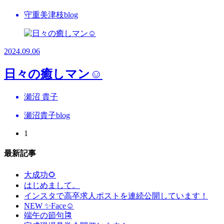
守重美津枝blog
2024.09.06
日々の癒しマン☺
瀬沼 貴子
瀬沼貴子blog
1
最新記事
大成功🌻
はじめまして。
インスタで高卒求人ポストを連続公開しています！
NEW ✨Face☺
端午の節句🎏