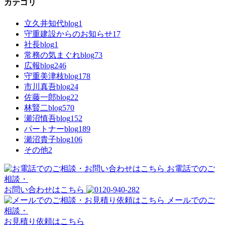
カテゴリ
立久井知代blog
1
守重建設からのお知らせ
17
社長blog
1
常務の気まぐれblog
73
広報blog
246
守重美津枝blog
178
市川真吾blog
24
佐藤一郎blog
22
林賢二blog
570
瀬沼慎吾blog
152
パートナーblog
189
瀬沼貴子blog
106
その他
2
お電話でのご
相談・
お問い合わせはこちら
メールでのご
相談・
お見積り依頼はこちら