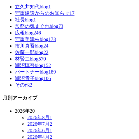
立久井知代blog
1
守重建設からのお知らせ
17
社長blog
1
常務の気まぐれblog
73
広報blog
246
守重美津枝blog
178
市川真吾blog
24
佐藤一郎blog
22
林賢二blog
570
瀬沼慎吾blog
152
パートナーblog
189
瀬沼貴子blog
106
その他
2
月別アーカイブ
2026年
20
2026年8月
1
2026年7月
2
2026年6月
1
2026年4月
2