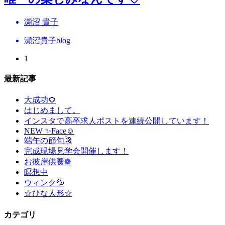
瀬沼 貴子
瀬沼貴子blog
1
最新記事
大成功🌻
はじめまして。
インスタで高卒求人ポストを連続公開しています！
NEW ✨Face☺
端午の節句🎏
完成現場見学会開催します！
お彼岸供養❁
瞑想中
ウィンク💦
☆ひな人形☆
カテゴリ