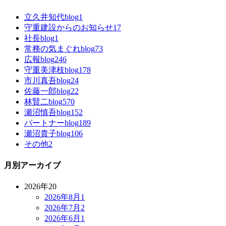
立久井知代blog
1
守重建設からのお知らせ
17
社長blog
1
常務の気まぐれblog
73
広報blog
246
守重美津枝blog
178
市川真吾blog
24
佐藤一郎blog
22
林賢二blog
570
瀬沼慎吾blog
152
パートナーblog
189
瀬沼貴子blog
106
その他
2
月別アーカイブ
2026年
20
2026年8月
1
2026年7月
2
2026年6月
1