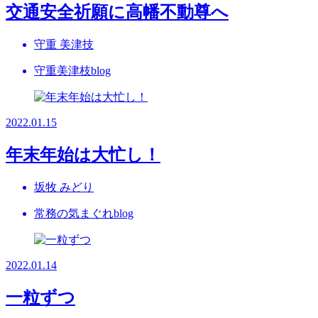
交通安全祈願に高幡不動尊へ
守重 美津技
守重美津枝blog
2022.01.15
年末年始は大忙し！
坂牧 みどり
常務の気まぐれblog
2022.01.14
一粒ずつ