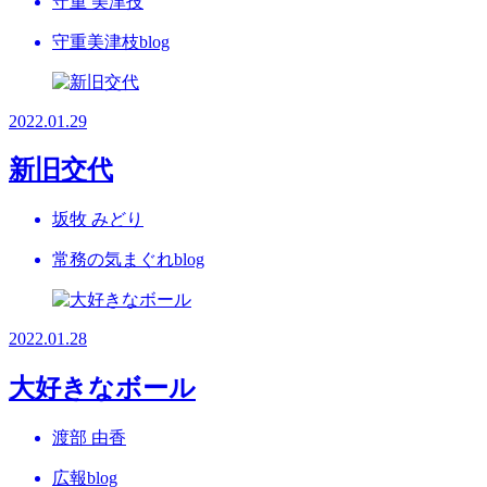
守重 美津技
守重美津枝blog
2022.01.29
新旧交代
坂牧 みどり
常務の気まぐれblog
2022.01.28
大好きなボール
渡部 由香
広報blog