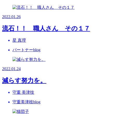
2022.01.26
流石！！ 職人さん その１７
星 真理
パートナーblog
2022.01.24
減らす努力を。
守重 美津技
守重美津枝blog