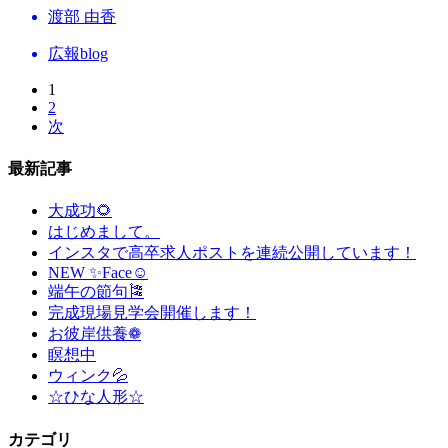
渡部 由香
広報blog
1
2
次
最新記事
大成功🌻
はじめまして。
インスタで高卒求人ポストを連続公開しています！
NEW ✨Face☺
端午の節句🎏
完成現場見学会開催します！
お彼岸供養❁
瞑想中
ウィンク💦
☆ひな人形☆
カテゴリ