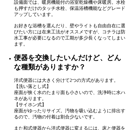
設備面では、暖房機能付の浴室乾燥機や床暖房。水栓
も押すだけのタッチ水栓、保温浴槽機能などグレード
アップしています。
お好きな浴槽を選んだり、壁やライトも自由自在に選
びたい方には在来工法がオススメですが、コチラは防
水工事が必要になるので工期が多少長くなってしまい
ます。
便器を交換したいんだけど、どん
な種類がありますか？
洋式便器には大きく分けて2つの方式があります。
【洗い落とし式】
座面が狭く水のたまり面も小さいので、洗浄時に水ハ
ネがあります。
【サイホン式】
座面がゆったりサイズ。汚物を吸い込むように排出す
るので、汚物の付着は割合少ないです。
また和式便器から洋式便器に変えるには、床と便器を