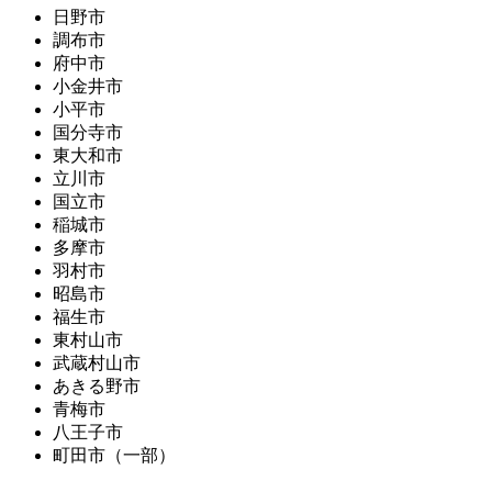
日野市
調布市
府中市
小金井市
小平市
国分寺市
東大和市
立川市
国立市
稲城市
多摩市
羽村市
昭島市
福生市
東村山市
武蔵村山市
あきる野市
青梅市
八王子市
町田市（一部）