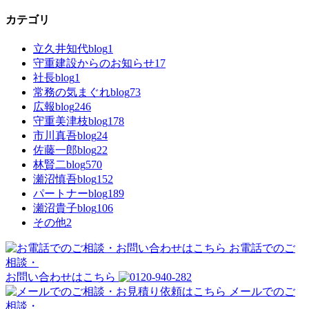
カテゴリ
立久井知代blog
1
守重建設からのお知らせ
17
社長blog
1
常務の気まぐれblog
73
広報blog
246
守重美津枝blog
178
市川真吾blog
24
佐藤一郎blog
22
林賢二blog
570
瀬沼慎吾blog
152
パートナーblog
189
瀬沼貴子blog
106
その他
2
お電話でのご
相談・
お問い合わせはこちら
メールでのご
相談・