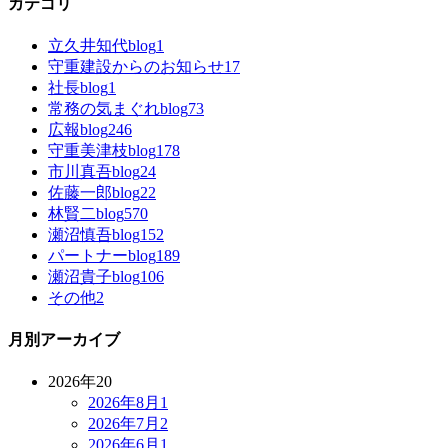
カテゴリ
立久井知代blog
1
守重建設からのお知らせ
17
社長blog
1
常務の気まぐれblog
73
広報blog
246
守重美津枝blog
178
市川真吾blog
24
佐藤一郎blog
22
林賢二blog
570
瀬沼慎吾blog
152
パートナーblog
189
瀬沼貴子blog
106
その他
2
月別アーカイブ
2026年
20
2026年8月
1
2026年7月
2
2026年6月
1