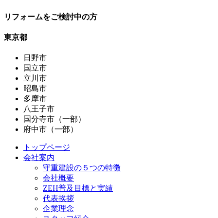
リフォームをご検討中の方
東京都
日野市
国立市
立川市
昭島市
多摩市
八王子市
国分寺市（一部）
府中市（一部）
トップページ
会社案内
守重建設の５つの特徴
会社概要
ZEH普及目標と実績
代表挨拶
企業理念