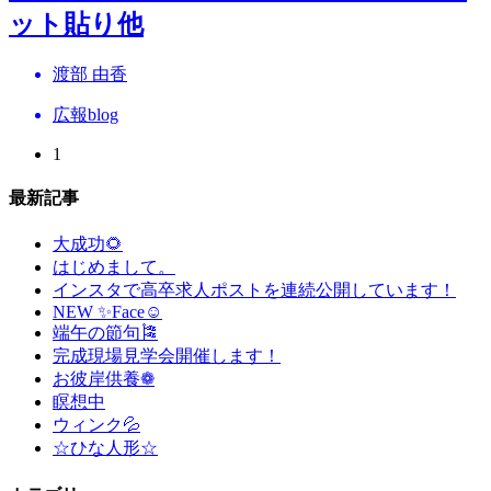
ット貼り他
渡部 由香
広報blog
1
最新記事
大成功🌻
はじめまして。
インスタで高卒求人ポストを連続公開しています！
NEW ✨Face☺
端午の節句🎏
完成現場見学会開催します！
お彼岸供養❁
瞑想中
ウィンク💦
☆ひな人形☆