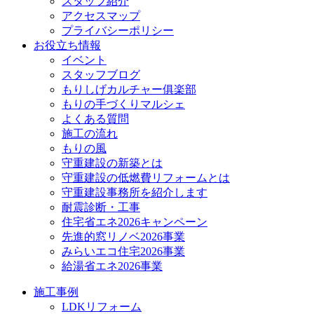
スタッフ紹介
アクセスマップ
プライバシーポリシー
お役立ち情報
イベント
スタッフブログ
もりしげカルチャー俱楽部
もりの手づくりマルシェ
よくある質問
施工の流れ
もりの風
守重建設の新築とは
守重建設の低燃費リフォームとは
守重建設事務所を紹介します
耐震診断・工事
住宅省エネ2026キャンペーン
先進的窓リノベ2026事業
みらいエコ住宅2026事業
給湯省エネ2026事業
施工事例
LDKリフォーム