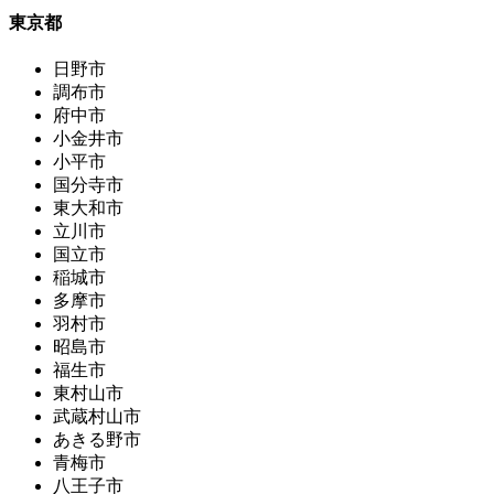
東京都
日野市
調布市
府中市
小金井市
小平市
国分寺市
東大和市
立川市
国立市
稲城市
多摩市
羽村市
昭島市
福生市
東村山市
武蔵村山市
あきる野市
青梅市
八王子市