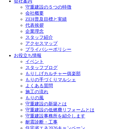
会社案内
守重建設の５つの特徴
会社概要
ZEH普及目標と実績
代表挨拶
企業理念
スタッフ紹介
アクセスマップ
プライバシーポリシー
お役立ち情報
イベント
スタッフブログ
もりしげカルチャー俱楽部
もりの手づくりマルシェ
よくある質問
施工の流れ
もりの風
守重建設の新築とは
守重建設の低燃費リフォームとは
守重建設事務所を紹介します
耐震診断・工事
住宅省エネ2026キャンペーン