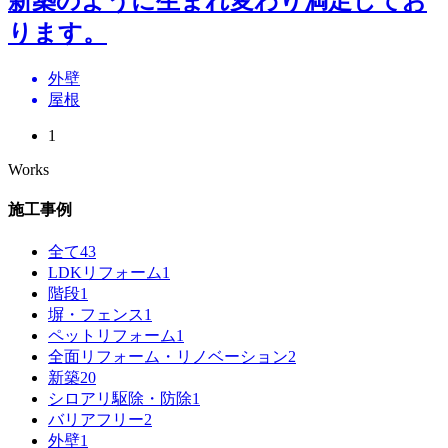
新築のように生まれ変わり満足してお
ります。
外壁
屋根
1
Works
施工事例
全て
43
LDKリフォーム
1
階段
1
塀・フェンス
1
ペットリフォーム
1
全面リフォーム・リノベーション
2
新築
20
シロアリ駆除・防除
1
バリアフリー
2
外壁
1