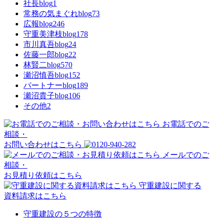
社長blog
1
常務の気まぐれblog
73
広報blog
246
守重美津枝blog
178
市川真吾blog
24
佐藤一郎blog
22
林賢二blog
570
瀬沼慎吾blog
152
パートナーblog
189
瀬沼貴子blog
106
その他
2
お電話でのご
相談・
お問い合わせはこちら
メールでのご
相談・
お見積り依頼はこちら
守重建設に関する
資料請求はこちら
守重建設の５つの特徴