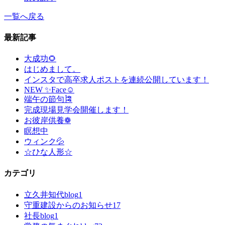
一覧へ戻る
最新記事
大成功🌻
はじめまして。
インスタで高卒求人ポストを連続公開しています！
NEW ✨Face☺
端午の節句🎏
完成現場見学会開催します！
お彼岸供養❁
瞑想中
ウィンク💦
☆ひな人形☆
カテゴリ
立久井知代blog
1
守重建設からのお知らせ
17
社長blog
1