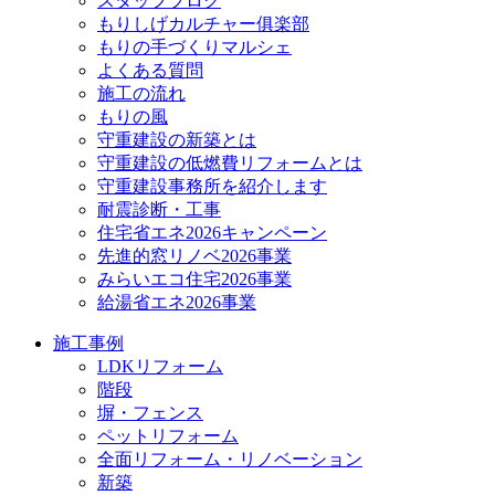
スタッフブログ
もりしげカルチャー俱楽部
もりの手づくりマルシェ
よくある質問
施工の流れ
もりの風
守重建設の新築とは
守重建設の低燃費リフォームとは
守重建設事務所を紹介します
耐震診断・工事
住宅省エネ2026キャンペーン
先進的窓リノベ2026事業
みらいエコ住宅2026事業
給湯省エネ2026事業
施工事例
LDKリフォーム
階段
塀・フェンス
ペットリフォーム
全面リフォーム・リノベーション
新築