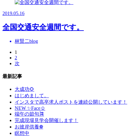
2019.05.16
全国交通安全週間です。
林賢二blog
1
2
次
最新記事
大成功🌻
はじめまして。
インスタで高卒求人ポストを連続公開しています！
NEW ✨Face☺
端午の節句🎏
完成現場見学会開催します！
お彼岸供養❁
瞑想中