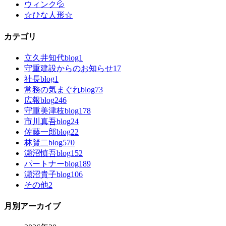
ウィンク💦
☆ひな人形☆
カテゴリ
立久井知代blog
1
守重建設からのお知らせ
17
社長blog
1
常務の気まぐれblog
73
広報blog
246
守重美津枝blog
178
市川真吾blog
24
佐藤一郎blog
22
林賢二blog
570
瀬沼慎吾blog
152
パートナーblog
189
瀬沼貴子blog
106
その他
2
月別アーカイブ