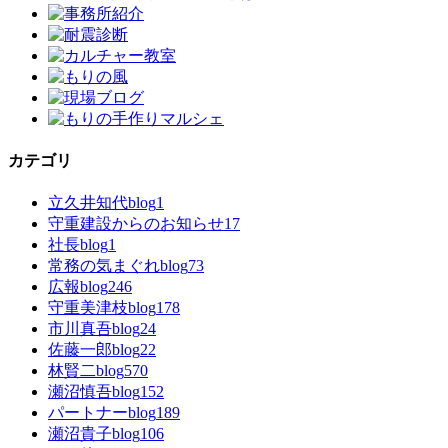
カテゴリ
立久井知代blog
1
守重建設からのお知らせ
17
社長blog
1
常務の気まぐれblog
73
広報blog
246
守重美津枝blog
178
市川真吾blog
24
佐藤一郎blog
22
林賢二blog
570
瀬沼慎吾blog
152
パートナーblog
189
瀬沼貴子blog
106