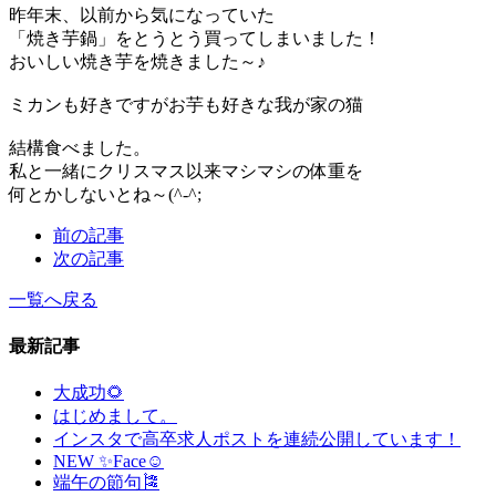
昨年末、以前から気になっていた
「焼き芋鍋」をとうとう買ってしまいました！
おいしい焼き芋を焼きました～♪
ミカンも好きですがお芋も好きな我が家の猫
結構食べました。
私と一緒にクリスマス以来マシマシの体重を
何とかしないとね～(^-^;
前の記事
次の記事
一覧へ戻る
最新記事
大成功🌻
はじめまして。
インスタで高卒求人ポストを連続公開しています！
NEW ✨Face☺
端午の節句🎏