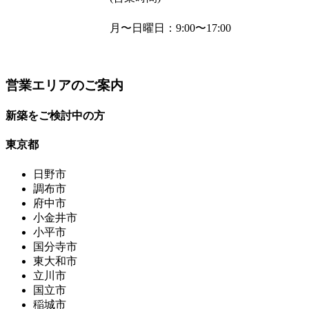
月〜日曜日
：9:00〜17:00
営業エリアのご案内
新築をご検討中の方
東京都
日野市
調布市
府中市
小金井市
小平市
国分寺市
東大和市
立川市
国立市
稲城市