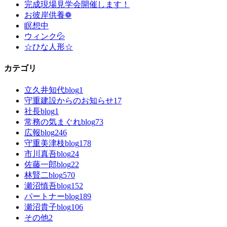
完成現場見学会開催します！
お彼岸供養❁
瞑想中
ウィンク💦
☆ひな人形☆
カテゴリ
立久井知代blog
1
守重建設からのお知らせ
17
社長blog
1
常務の気まぐれblog
73
広報blog
246
守重美津枝blog
178
市川真吾blog
24
佐藤一郎blog
22
林賢二blog
570
瀬沼慎吾blog
152
パートナーblog
189
瀬沼貴子blog
106
その他
2