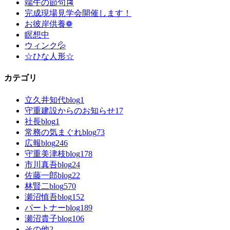
端午の節句🎏
完成現場見学会開催します！
お彼岸供養❁
瞑想中
ウィンク💦
☆ひな人形☆
カテゴリ
立久井知代blog
1
守重建設からのお知らせ
17
社長blog
1
常務の気まぐれblog
73
広報blog
246
守重美津枝blog
178
市川真吾blog
24
佐藤一郎blog
22
林賢二blog
570
瀬沼慎吾blog
152
パートナーblog
189
瀬沼貴子blog
106
その他
2