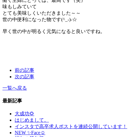
働く主婦にとっては、最高です（笑）
味もしみていて
とても美味しくいただきました～～
世の中便利になった物です(^_-)-☆
早く世の中が明るく元気になると良いですね。
前の記事
次の記事
一覧へ戻る
最新記事
大成功🌻
はじめまして。
インスタで高卒求人ポストを連続公開しています！
NEW ✨Face☺