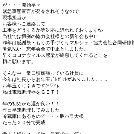
が・・・開始早々
緊急事態宣言が発令されそうなので
現場担当が
お客様へご連絡して
工事をどうするか等対応に追われております💦
当社では恒例の協力会社様との新年会も中止
昨年は感謝祭・もりの手づくりマルシェ・協力会社合同研修
暑気払い・忘年会全て中止としました。
早くコロナウィルス感染が終息してくれるとこを
切に願います。
そんな中 常日頃頑張っている社員に
今年は社長からお年玉ﾌﾟﾚｾﾞﾝﾄがありました。。。
お年玉くじ引きです(^▽^)/
私は電気調理器をＧＥＴ！
年の初めから運が良い！！
昨日早速調理してみました
冷蔵庫にあるもので・・・豚バラ大根
たった２０分で完成