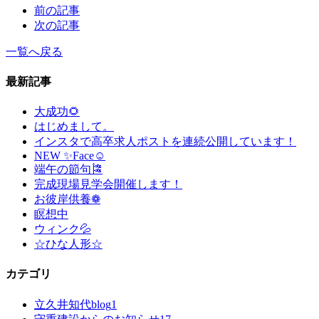
前の記事
次の記事
一覧へ戻る
最新記事
大成功🌻
はじめまして。
インスタで高卒求人ポストを連続公開しています！
NEW ✨Face☺
端午の節句🎏
完成現場見学会開催します！
お彼岸供養❁
瞑想中
ウィンク💦
☆ひな人形☆
カテゴリ
立久井知代blog
1