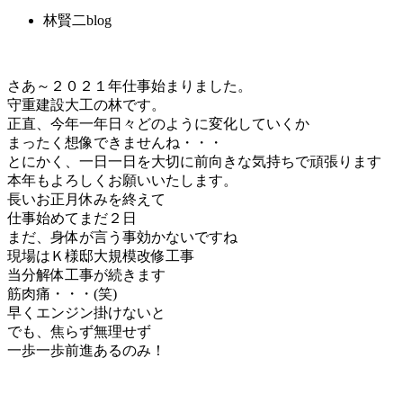
林賢二blog
さあ～２０２１年仕事始まりました。
守重建設大工の林です。
正直、今年一年日々どのように変化していくか
まったく想像できませんね・・・
とにかく、一日一日を大切に前向きな気持ちで頑張ります
本年もよろしくお願いいたします。
長いお正月休みを終えて
仕事始めてまだ２日
まだ、身体が言う事効かないですね
現場はＫ様邸大規模改修工事
当分解体工事が続きます
筋肉痛・・・(笑)
早くエンジン掛けないと
でも、焦らず無理せず
一歩一歩前進あるのみ！