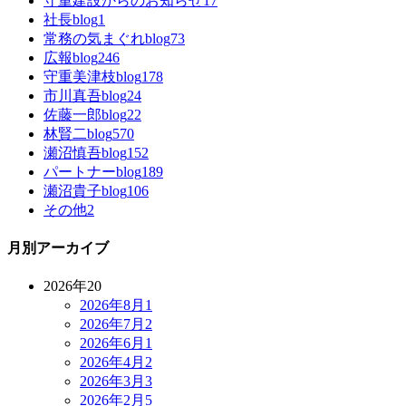
守重建設からのお知らせ
17
社長blog
1
常務の気まぐれblog
73
広報blog
246
守重美津枝blog
178
市川真吾blog
24
佐藤一郎blog
22
林賢二blog
570
瀬沼慎吾blog
152
パートナーblog
189
瀬沼貴子blog
106
その他
2
月別アーカイブ
2026年
20
2026年8月
1
2026年7月
2
2026年6月
1
2026年4月
2
2026年3月
3
2026年2月
5