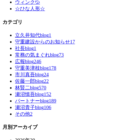
ウィンク💦
☆ひな人形☆
カテゴリ
立久井知代blog
1
守重建設からのお知らせ
17
社長blog
1
常務の気まぐれblog
73
広報blog
246
守重美津枝blog
178
市川真吾blog
24
佐藤一郎blog
22
林賢二blog
570
瀬沼慎吾blog
152
パートナーblog
189
瀬沼貴子blog
106
その他
2
月別アーカイブ