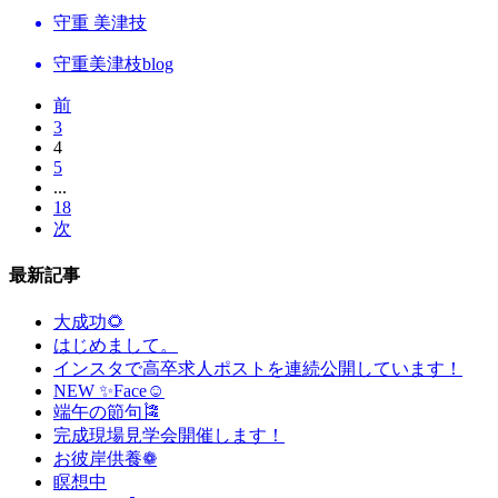
守重 美津技
守重美津枝blog
前
3
4
5
...
18
次
最新記事
大成功🌻
はじめまして。
インスタで高卒求人ポストを連続公開しています！
NEW ✨Face☺
端午の節句🎏
完成現場見学会開催します！
お彼岸供養❁
瞑想中