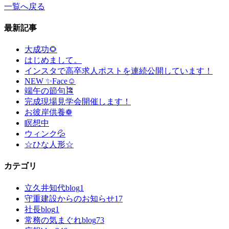
一覧へ戻る
最新記事
大成功🌻
はじめまして。
インスタで高卒求人ポストを連続公開しています！
NEW ✨Face☺
端午の節句🎏
完成現場見学会開催します！
お彼岸供養❁
瞑想中
ウィンク💦
☆ひな人形☆
カテゴリ
立久井知代blog
1
守重建設からのお知らせ
17
社長blog
1
常務の気まぐれblog
73