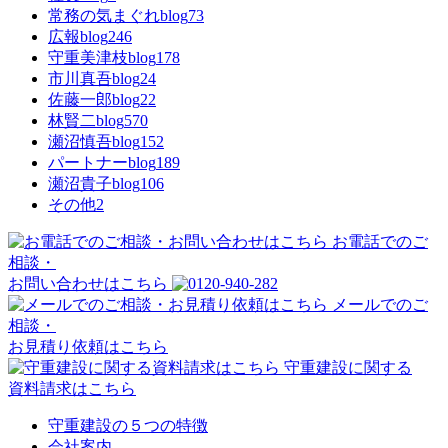
常務の気まぐれblog
73
広報blog
246
守重美津枝blog
178
市川真吾blog
24
佐藤一郎blog
22
林賢二blog
570
瀬沼慎吾blog
152
パートナーblog
189
瀬沼貴子blog
106
その他
2
お電話でのご
相談・
お問い合わせはこちら
メールでのご
相談・
お見積り依頼はこちら
守重建設に関する
資料請求はこちら
守重建設の５つの特徴
会社案内