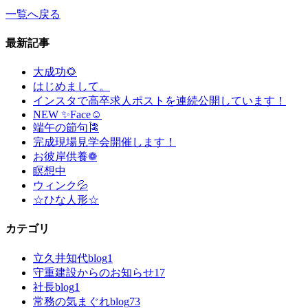
一覧へ戻る
最新記事
大成功🌻
はじめまして。
インスタで高卒求人ポストを連続公開しています！
NEW ✨Face☺
端午の節句🎏
完成現場見学会開催します！
お彼岸供養❁
瞑想中
ウィンク💦
☆ひな人形☆
カテゴリ
立久井知代blog
1
守重建設からのお知らせ
17
社長blog
1
常務の気まぐれblog
73