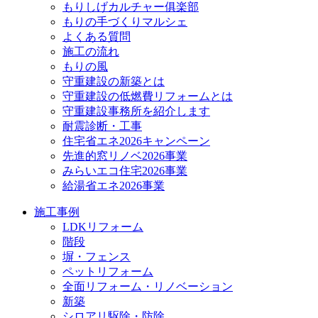
もりしげカルチャー俱楽部
もりの手づくりマルシェ
よくある質問
施工の流れ
もりの風
守重建設の新築とは
守重建設の低燃費リフォームとは
守重建設事務所を紹介します
耐震診断・工事
住宅省エネ2026キャンペーン
先進的窓リノベ2026事業
みらいエコ住宅2026事業
給湯省エネ2026事業
施工事例
LDKリフォーム
階段
塀・フェンス
ペットリフォーム
全面リフォーム・リノベーション
新築
シロアリ駆除・防除