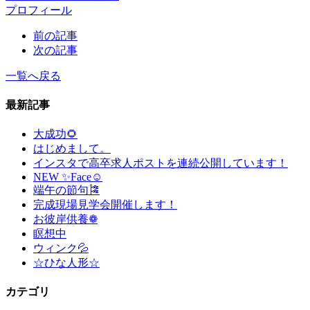
プロフィール
前の記事
次の記事
一覧へ戻る
最新記事
大成功🌻
はじめまして。
インスタで高卒求人ポストを連続公開しています！
NEW ✨Face☺
端午の節句🎏
完成現場見学会開催します！
お彼岸供養❁
瞑想中
ウィンク💦
☆ひな人形☆
カテゴリ