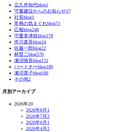
立久井知代blog
1
守重建設からのお知らせ
17
社長blog
1
常務の気まぐれblog
73
広報blog
246
守重美津枝blog
178
市川真吾blog
24
佐藤一郎blog
22
林賢二blog
570
瀬沼慎吾blog
152
パートナーblog
189
瀬沼貴子blog
106
その他
2
月別アーカイブ
2026年
20
2026年8月
1
2026年7月
2
2026年6月
1
2026年4月
2