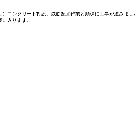
し）コンクリート打設、鉄筋配筋作業と順調に工事が進みまし
業に入ります。
。