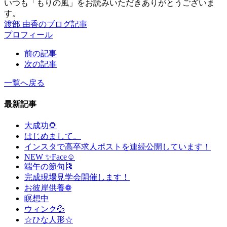
いつも「もりの風」をお読みいただきありがとうございま
す。
渡部 由香のブログ記事
プロフィール
前の記事
次の記事
一覧へ戻る
最新記事
大成功🌻
はじめまして。
インスタで高卒求人ポストを連続公開しています！
NEW ✨Face☺
端午の節句🎏
完成現場見学会開催します！
お彼岸供養❁
瞑想中
ウィンク💦
☆ひな人形☆