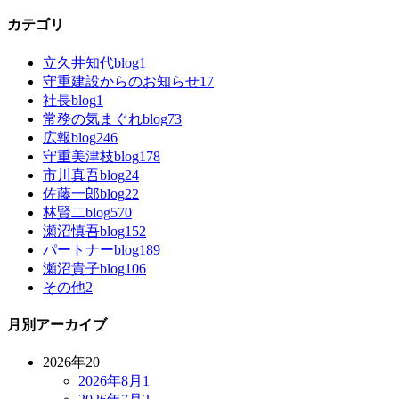
カテゴリ
立久井知代blog
1
守重建設からのお知らせ
17
社長blog
1
常務の気まぐれblog
73
広報blog
246
守重美津枝blog
178
市川真吾blog
24
佐藤一郎blog
22
林賢二blog
570
瀬沼慎吾blog
152
パートナーblog
189
瀬沼貴子blog
106
その他
2
月別アーカイブ
2026年
20
2026年8月
1