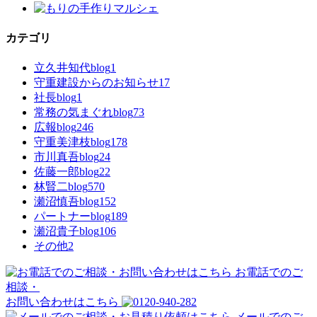
カテゴリ
立久井知代blog
1
守重建設からのお知らせ
17
社長blog
1
常務の気まぐれblog
73
広報blog
246
守重美津枝blog
178
市川真吾blog
24
佐藤一郎blog
22
林賢二blog
570
瀬沼慎吾blog
152
パートナーblog
189
瀬沼貴子blog
106
その他
2
お電話でのご
相談・
お問い合わせはこちら
メールでのご