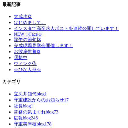
最新記事
大成功🌻
はじめまして。
インスタで高卒求人ポストを連続公開しています！
NEW ✨Face☺
端午の節句🎏
完成現場見学会開催します！
お彼岸供養❁
瞑想中
ウィンク💦
☆ひな人形☆
カテゴリ
立久井知代blog
1
守重建設からのお知らせ
17
社長blog
1
常務の気まぐれblog
73
広報blog
246
守重美津枝blog
178