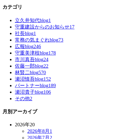
カテゴリ
立久井知代blog
1
守重建設からのお知らせ
17
社長blog
1
常務の気まぐれblog
73
広報blog
246
守重美津枝blog
178
市川真吾blog
24
佐藤一郎blog
22
林賢二blog
570
瀬沼慎吾blog
152
パートナーblog
189
瀬沼貴子blog
106
その他
2
月別アーカイブ
2026年
20
2026年8月
1
2026年7月
2