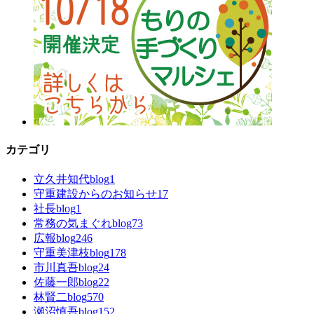
カテゴリ
立久井知代blog
1
守重建設からのお知らせ
17
社長blog
1
常務の気まぐれblog
73
広報blog
246
守重美津枝blog
178
市川真吾blog
24
佐藤一郎blog
22
林賢二blog
570
瀬沼慎吾blog
152