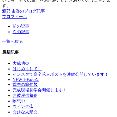
いつも「もりの風」をお読みいただきありがとうございま
す。
渡部 由香のブログ記事
プロフィール
前の記事
次の記事
一覧へ戻る
最新記事
大成功🌻
はじめまして。
インスタで高卒求人ポストを連続公開しています！
NEW ✨Face☺
端午の節句🎏
完成現場見学会開催します！
お彼岸供養❁
瞑想中
ウィンク💦
☆ひな人形☆