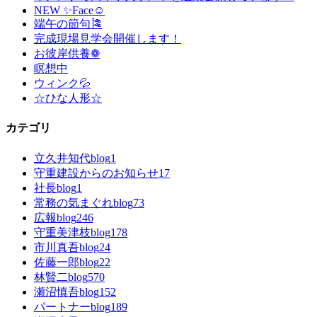
NEW ✨Face☺
端午の節句🎏
完成現場見学会開催します！
お彼岸供養❁
瞑想中
ウィンク💦
☆ひな人形☆
カテゴリ
立久井知代blog
1
守重建設からのお知らせ
17
社長blog
1
常務の気まぐれblog
73
広報blog
246
守重美津枝blog
178
市川真吾blog
24
佐藤一郎blog
22
林賢二blog
570
瀬沼慎吾blog
152
パートナーblog
189