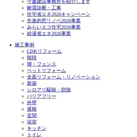
守重建設事務所を紹介します
耐震診断・工事
住宅省エネ2026キャンペーン
先進的窓リノベ2026事業
みらいエコ住宅2026事業
給湯省エネ2026事業
施工事例
LDKリフォーム
階段
塀・フェンス
ペットリフォーム
全面リフォーム・リノベーション
新築
シロアリ駆除・防除
バリアフリー
外壁
屋根
玄関
浴室
キッチン
トイレ