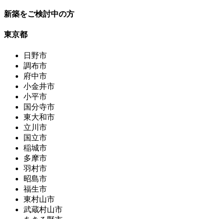
新築をご検討中の方
東京都
日野市
調布市
府中市
小金井市
小平市
国分寺市
東大和市
立川市
国立市
稲城市
多摩市
羽村市
昭島市
福生市
東村山市
武蔵村山市