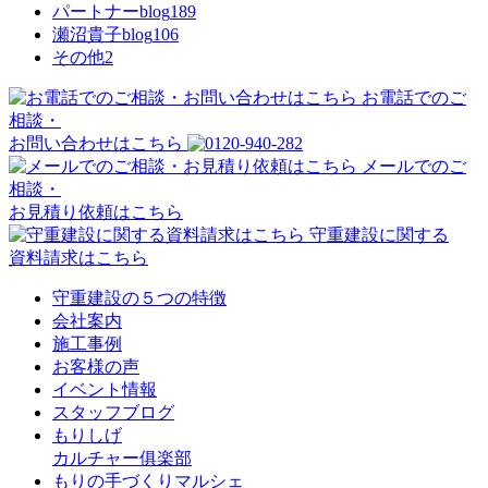
パートナーblog
189
瀬沼貴子blog
106
その他
2
お電話でのご
相談・
お問い合わせはこちら
メールでのご
相談・
お見積り依頼はこちら
守重建設に関する
資料請求はこちら
守重建設の５つの特徴
会社案内
施工事例
お客様の声
イベント情報
スタッフブログ
もりしげ
カルチャー俱楽部
もりの手づくりマルシェ