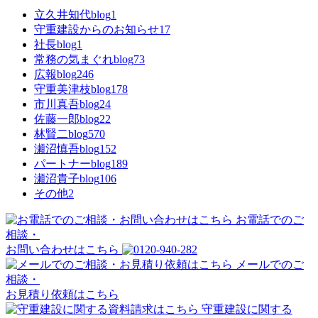
立久井知代blog
1
守重建設からのお知らせ
17
社長blog
1
常務の気まぐれblog
73
広報blog
246
守重美津枝blog
178
市川真吾blog
24
佐藤一郎blog
22
林賢二blog
570
瀬沼慎吾blog
152
パートナーblog
189
瀬沼貴子blog
106
その他
2
お電話でのご
相談・
お問い合わせはこちら
メールでのご
相談・
お見積り依頼はこちら
守重建設に関する