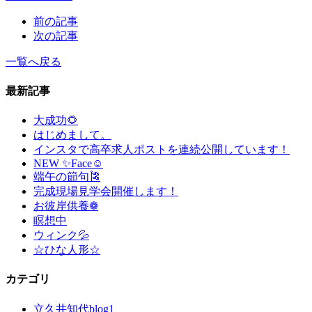
前の記事
次の記事
一覧へ戻る
最新記事
大成功🌻
はじめまして。
インスタで高卒求人ポストを連続公開しています！
NEW ✨Face☺
端午の節句🎏
完成現場見学会開催します！
お彼岸供養❁
瞑想中
ウィンク💦
☆ひな人形☆
カテゴリ
立久井知代blog
1