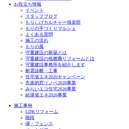
お役立ち情報
イベント
スタッフブログ
もりしげカルチャー俱楽部
もりの手づくりマルシェ
よくある質問
施工の流れ
もりの風
守重建設の新築とは
守重建設の低燃費リフォームとは
守重建設事務所を紹介します
耐震診断・工事
住宅省エネ2026キャンペーン
先進的窓リノベ2026事業
みらいエコ住宅2026事業
給湯省エネ2026事業
施工事例
LDKリフォーム
階段
塀・フェンス