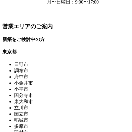
月〜日曜日
：9:00〜17:00
営業エリアのご案内
新築をご検討中の方
東京都
日野市
調布市
府中市
小金井市
小平市
国分寺市
東大和市
立川市
国立市
稲城市
多摩市