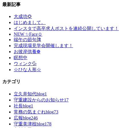
最新記事
大成功🌻
はじめまして。
インスタで高卒求人ポストを連続公開しています！
NEW ✨Face☺
端午の節句🎏
完成現場見学会開催します！
お彼岸供養❁
瞑想中
ウィンク💦
☆ひな人形☆
カテゴリ
立久井知代blog
1
守重建設からのお知らせ
17
社長blog
1
常務の気まぐれblog
73
広報blog
246
守重美津枝blog
178