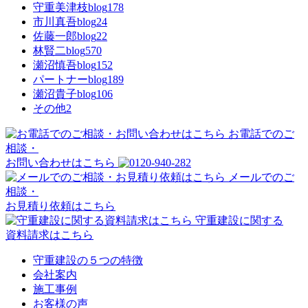
守重美津枝blog
178
市川真吾blog
24
佐藤一郎blog
22
林賢二blog
570
瀬沼慎吾blog
152
パートナーblog
189
瀬沼貴子blog
106
その他
2
お電話でのご
相談・
お問い合わせはこちら
メールでのご
相談・
お見積り依頼はこちら
守重建設に関する
資料請求はこちら
守重建設の５つの特徴
会社案内
施工事例
お客様の声