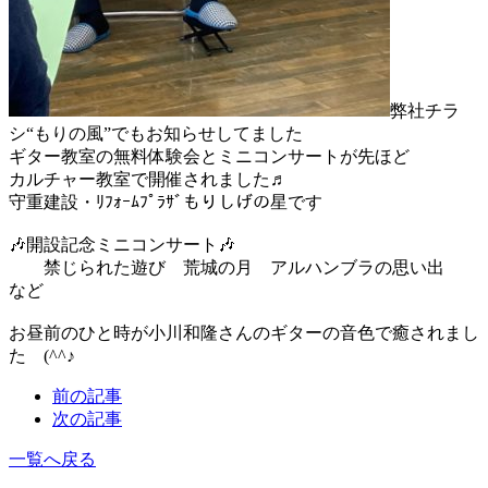
弊社チラ
シ“もりの風”でもお知らせしてました
ギター教室の無料体験会とミニコンサートが先ほど
カルチャー教室で開催されました♬
守重建設・ﾘﾌｫｰﾑﾌﾟﾗｻﾞもりしげの星です
🎶開設記念ミニコンサート🎶
禁じられた遊び 荒城の月 アルハンブラの思い出
など
お昼前のひと時が小川和隆さんのギターの音色で癒されまし
た (^^♪
前の記事
次の記事
一覧へ戻る