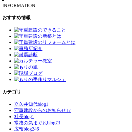
INFORMATION
おすすめ情報
カテゴリ
立久井知代blog
1
守重建設からのお知らせ
17
社長blog
1
常務の気まぐれblog
73
広報blog
246