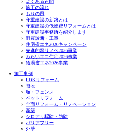
よくある質問
施工の流れ
もりの風
守重建設の新築とは
守重建設の低燃費リフォームとは
守重建設事務所を紹介します
耐震診断・工事
住宅省エネ2026キャンペーン
先進的窓リノベ2026事業
みらいエコ住宅2026事業
給湯省エネ2026事業
施工事例
LDKリフォーム
階段
塀・フェンス
ペットリフォーム
全面リフォーム・リノベーション
新築
シロアリ駆除・防除
バリアフリー
外壁