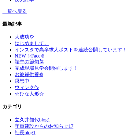
一覧へ戻る
最新記事
大成功🌻
はじめまして。
インスタで高卒求人ポストを連続公開しています！
NEW ✨Face☺
端午の節句🎏
完成現場見学会開催します！
お彼岸供養❁
瞑想中
ウィンク💦
☆ひな人形☆
カテゴリ
立久井知代blog
1
守重建設からのお知らせ
17
社長blog
1