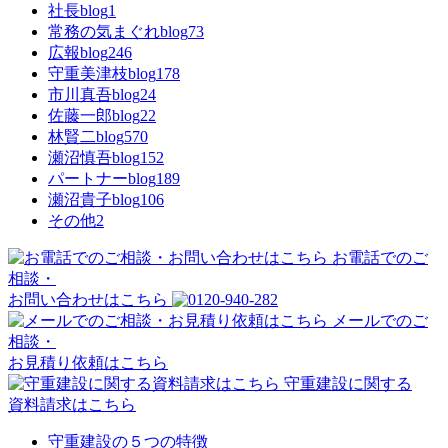
社長blog
1
常務の気まぐれblog
73
広報blog
246
守重美津枝blog
178
市川真吾blog
24
佐藤一郎blog
22
林賢二blog
570
瀬沼慎吾blog
152
パートナーblog
189
瀬沼貴子blog
106
その他
2
お電話でのご
相談・
お問い合わせはこちら
メールでのご
相談・
お見積り依頼はこちら
守重建設に関する
資料請求はこちら
守重建設の５つの特徴