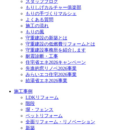
スタッフブログ
もりしげカルチャー俱楽部
もりの手づくりマルシェ
よくある質問
施工の流れ
もりの風
守重建設の新築とは
守重建設の低燃費リフォームとは
守重建設事務所を紹介します
耐震診断・工事
住宅省エネ2026キャンペーン
先進的窓リノベ2026事業
みらいエコ住宅2026事業
給湯省エネ2026事業
施工事例
LDKリフォーム
階段
塀・フェンス
ペットリフォーム
全面リフォーム・リノベーション
新築