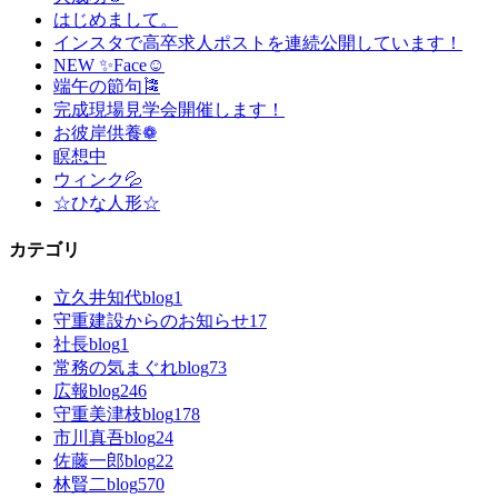
はじめまして。
インスタで高卒求人ポストを連続公開しています！
NEW ✨Face☺
端午の節句🎏
完成現場見学会開催します！
お彼岸供養❁
瞑想中
ウィンク💦
☆ひな人形☆
カテゴリ
立久井知代blog
1
守重建設からのお知らせ
17
社長blog
1
常務の気まぐれblog
73
広報blog
246
守重美津枝blog
178
市川真吾blog
24
佐藤一郎blog
22
林賢二blog
570