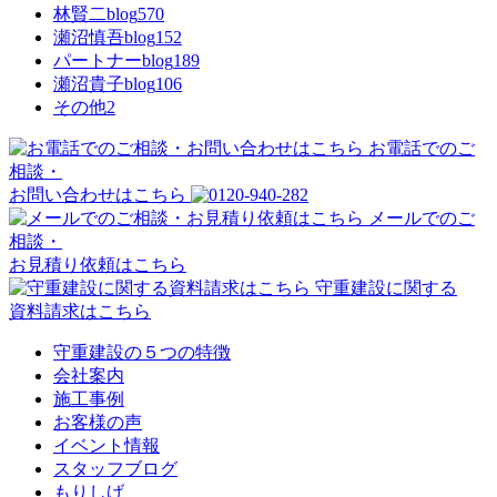
林賢二blog
570
瀬沼慎吾blog
152
パートナーblog
189
瀬沼貴子blog
106
その他
2
お電話でのご
相談・
お問い合わせはこちら
メールでのご
相談・
お見積り依頼はこちら
守重建設に関する
資料請求はこちら
守重建設の５つの特徴
会社案内
施工事例
お客様の声
イベント情報
スタッフブログ
もりしげ