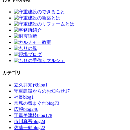
カテゴリ
立久井知代blog
1
守重建設からのお知らせ
17
社長blog
1
常務の気まぐれblog
73
広報blog
246
守重美津枝blog
178
市川真吾blog
24
佐藤一郎blog
22