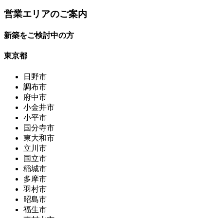
営業エリアのご案内
新築をご検討中の方
東京都
日野市
調布市
府中市
小金井市
小平市
国分寺市
東大和市
立川市
国立市
稲城市
多摩市
羽村市
昭島市
福生市