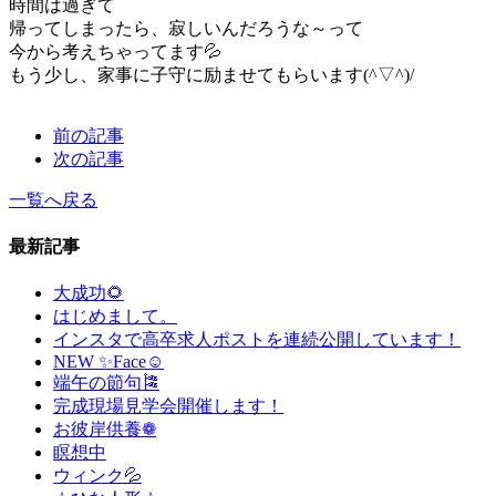
時間は過ぎて
帰ってしまったら、寂しいんだろうな～って
今から考えちゃってます💦
もう少し、家事に子守に励ませてもらいます(^▽^)/
前の記事
次の記事
一覧へ戻る
最新記事
大成功🌻
はじめまして。
インスタで高卒求人ポストを連続公開しています！
NEW ✨Face☺
端午の節句🎏
完成現場見学会開催します！
お彼岸供養❁
瞑想中
ウィンク💦