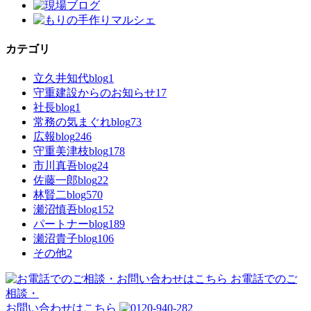
カテゴリ
立久井知代blog
1
守重建設からのお知らせ
17
社長blog
1
常務の気まぐれblog
73
広報blog
246
守重美津枝blog
178
市川真吾blog
24
佐藤一郎blog
22
林賢二blog
570
瀬沼慎吾blog
152
パートナーblog
189
瀬沼貴子blog
106
その他
2
お電話でのご
相談・
お問い合わせはこちら