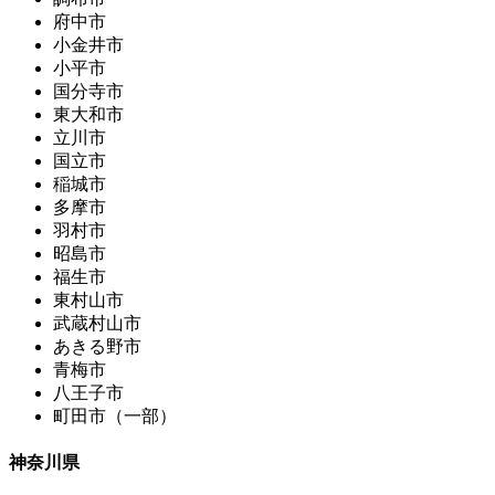
府中市
小金井市
小平市
国分寺市
東大和市
立川市
国立市
稲城市
多摩市
羽村市
昭島市
福生市
東村山市
武蔵村山市
あきる野市
青梅市
八王子市
町田市（一部）
神奈川県