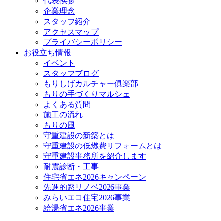
代表挨拶
企業理念
スタッフ紹介
アクセスマップ
プライバシーポリシー
お役立ち情報
イベント
スタッフブログ
もりしげカルチャー俱楽部
もりの手づくりマルシェ
よくある質問
施工の流れ
もりの風
守重建設の新築とは
守重建設の低燃費リフォームとは
守重建設事務所を紹介します
耐震診断・工事
住宅省エネ2026キャンペーン
先進的窓リノベ2026事業
みらいエコ住宅2026事業
給湯省エネ2026事業