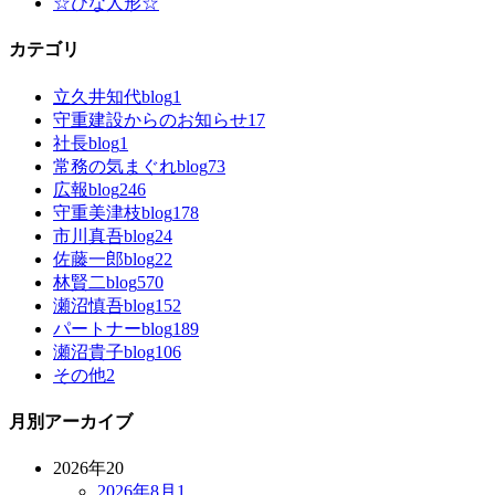
☆ひな人形☆
カテゴリ
立久井知代blog
1
守重建設からのお知らせ
17
社長blog
1
常務の気まぐれblog
73
広報blog
246
守重美津枝blog
178
市川真吾blog
24
佐藤一郎blog
22
林賢二blog
570
瀬沼慎吾blog
152
パートナーblog
189
瀬沼貴子blog
106
その他
2
月別アーカイブ
2026年
20
2026年8月
1