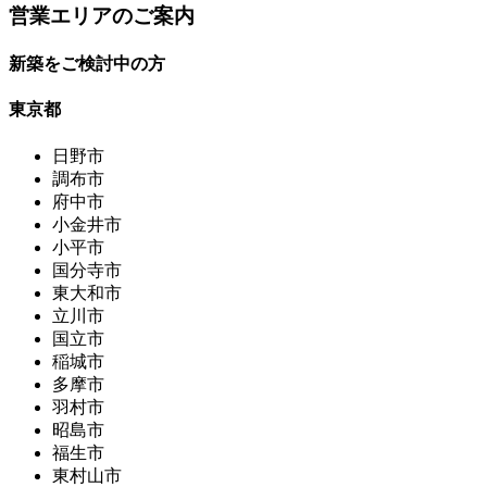
営業エリアのご案内
新築をご検討中の方
東京都
日野市
調布市
府中市
小金井市
小平市
国分寺市
東大和市
立川市
国立市
稲城市
多摩市
羽村市
昭島市
福生市
東村山市