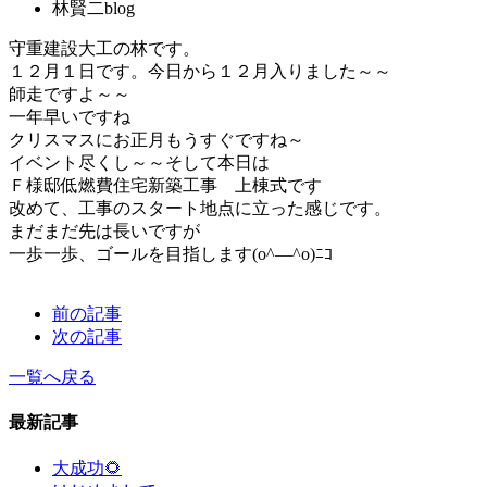
林賢二blog
守重建設大工の林です。
１２月１日です。今日から１２月入りました～～
師走ですよ～～
一年早いですね
クリスマスにお正月もうすぐですね～
イベント尽くし～～そして本日は
Ｆ様邸低燃費住宅新築工事 上棟式です
改めて、工事のスタート地点に立った感じです。
まだまだ先は長いですが
一歩一歩、ゴールを目指します(o^―^o)ﾆｺ
前の記事
次の記事
一覧へ戻る
最新記事
大成功🌻