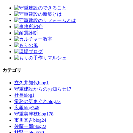
カテゴリ
立久井知代blog
1
守重建設からのお知らせ
17
社長blog
1
常務の気まぐれblog
73
広報blog
246
守重美津枝blog
178
市川真吾blog
24
佐藤一郎blog
22
林賢二blog
570