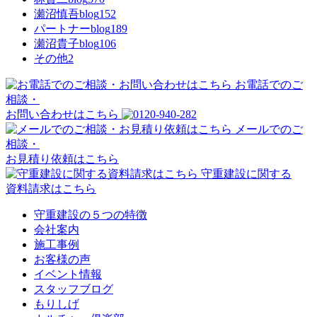
瀬沼慎吾blog
152
パートナーblog
189
瀬沼貴子blog
106
その他
2
お電話でのご
相談・
お問い合わせはこちら
メールでのご
相談・
お見積り依頼はこちら
守重建設に関する
資料請求はこちら
守重建設の５つの特徴
会社案内
施工事例
お客様の声
イベント情報
スタッフブログ
もりしげ