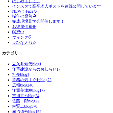
はじめまして。
インスタで高卒求人ポストを連続公開しています！
NEW ✨Face☺
端午の節句🎏
完成現場見学会開催します！
お彼岸供養❁
瞑想中
ウィンク💦
☆ひな人形☆
カテゴリ
立久井知代blog
1
守重建設からのお知らせ
17
社長blog
1
常務の気まぐれblog
73
広報blog
246
守重美津枝blog
178
市川真吾blog
24
佐藤一郎blog
22
林賢二blog
570
瀬沼慎吾blog
152