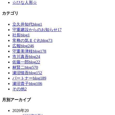
☆ひな人形☆
カテゴリ
立久井知代blog
1
守重建設からのお知らせ
17
社長blog
1
常務の気まぐれblog
73
広報blog
246
守重美津枝blog
178
市川真吾blog
24
佐藤一郎blog
22
林賢二blog
570
瀬沼慎吾blog
152
パートナーblog
189
瀬沼貴子blog
106
その他
2
月別アーカイブ
2026年
20