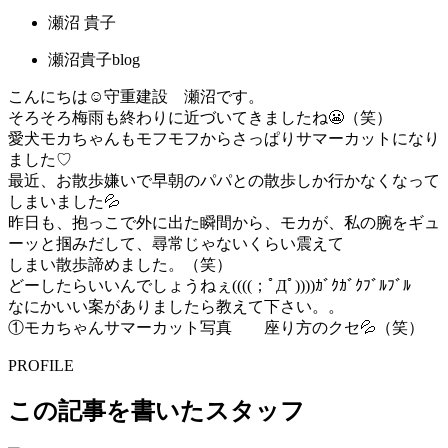
瀬沼 貴子
瀬沼貴子blog
こんにちは☺守重建設 瀬沼です。
そろそろ梅雨も終わりに近づいてきましたね😬（笑）
愛犬モカちゃんもモフモフからさっぱりサマーカットになり
ました♡
最近、お散歩嫌いで早朝のパパとの散歩しか行かなくなって
しまいました💦
昨日も、抱っこで外に出た瞬間から、モカが、私の腕をギュ
ーッと掴みだして、尋常じゃないくらい震えて
しまい散歩諦めました。（笑）
どーしたらいいんでしょうねぇ((((；ﾟДﾟ))))ｶﾞｸｶﾞｸﾌﾞﾙﾌﾞﾙ
なにかいい案がありましたら教えて下さい。。
①モカちゃんサマーカット写真 座り方のクセ💦（笑）
PROFILE
この記事を書いたスタッフ