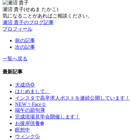
瀬沼 貴子
(せぬま たかこ)
気になることがあればご相談ください。
瀬沼 貴子のブログ記事
プロフィール
前の記事
次の記事
一覧へ戻る
最新記事
大成功🌻
はじめまして。
インスタで高卒求人ポストを連続公開しています！
NEW ✨Face☺
端午の節句🎏
完成現場見学会開催します！
お彼岸供養❁
瞑想中
ウィンク💦