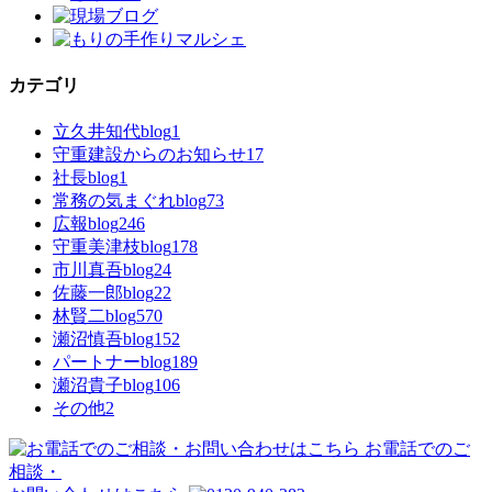
カテゴリ
立久井知代blog
1
守重建設からのお知らせ
17
社長blog
1
常務の気まぐれblog
73
広報blog
246
守重美津枝blog
178
市川真吾blog
24
佐藤一郎blog
22
林賢二blog
570
瀬沼慎吾blog
152
パートナーblog
189
瀬沼貴子blog
106
その他
2
お電話でのご
相談・