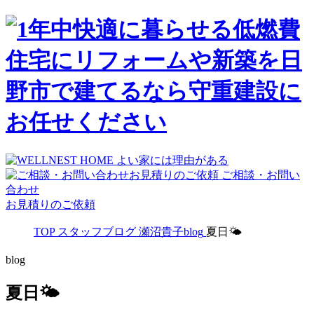
ご相談・お問い
合わせ
お見積りのご依頼
TOP
スタッフブログ
瀬沼貴子blog
夏日🌤
blog
夏日🌤