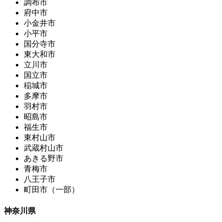
調布市
府中市
小金井市
小平市
国分寺市
東大和市
立川市
国立市
稲城市
多摩市
羽村市
昭島市
福生市
東村山市
武蔵村山市
あきる野市
青梅市
八王子市
町田市（一部）
神奈川県