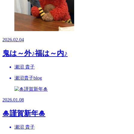
2026.02.04
鬼は～外♪福は～内♪
瀬沼 貴子
瀬沼貴子blog
2026.01.08
🎍謹賀新年🎍
瀬沼 貴子