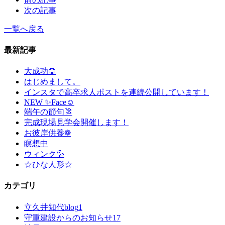
次の記事
一覧へ戻る
最新記事
大成功🌻
はじめまして。
インスタで高卒求人ポストを連続公開しています！
NEW ✨Face☺
端午の節句🎏
完成現場見学会開催します！
お彼岸供養❁
瞑想中
ウィンク💦
☆ひな人形☆
カテゴリ
立久井知代blog
1
守重建設からのお知らせ
17