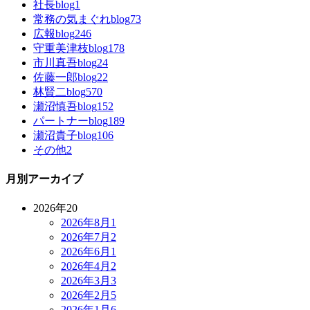
社長blog
1
常務の気まぐれblog
73
広報blog
246
守重美津枝blog
178
市川真吾blog
24
佐藤一郎blog
22
林賢二blog
570
瀬沼慎吾blog
152
パートナーblog
189
瀬沼貴子blog
106
その他
2
月別アーカイブ
2026年
20
2026年8月
1
2026年7月
2
2026年6月
1
2026年4月
2
2026年3月
3
2026年2月
5
2026年1月
6