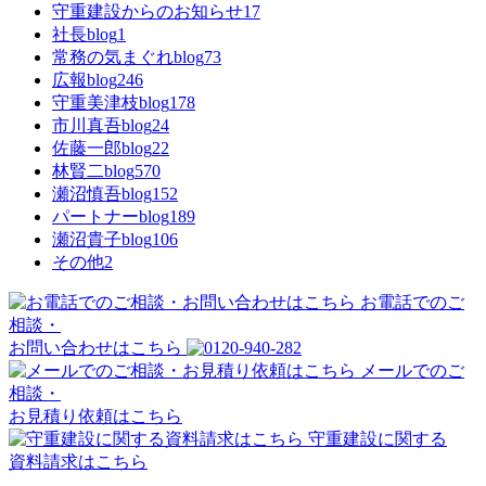
守重建設からのお知らせ
17
社長blog
1
常務の気まぐれblog
73
広報blog
246
守重美津枝blog
178
市川真吾blog
24
佐藤一郎blog
22
林賢二blog
570
瀬沼慎吾blog
152
パートナーblog
189
瀬沼貴子blog
106
その他
2
お電話でのご
相談・
お問い合わせはこちら
メールでのご
相談・
お見積り依頼はこちら
守重建設に関する
資料請求はこちら