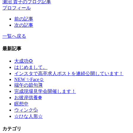
瀬沼 貴子のブログ記事
プロフィール
前の記事
次の記事
一覧へ戻る
最新記事
大成功🌻
はじめまして。
インスタで高卒求人ポストを連続公開しています！
NEW ✨Face☺
端午の節句🎏
完成現場見学会開催します！
お彼岸供養❁
瞑想中
ウィンク💦
☆ひな人形☆
カテゴリ