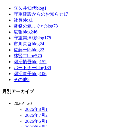
立久井知代blog
1
守重建設からのお知らせ
17
社長blog
1
常務の気まぐれblog
73
広報blog
246
守重美津枝blog
178
市川真吾blog
24
佐藤一郎blog
22
林賢二blog
570
瀬沼慎吾blog
152
パートナーblog
189
瀬沼貴子blog
106
その他
2
月別アーカイブ
2026年
20
2026年8月
1
2026年7月
2
2026年6月
1