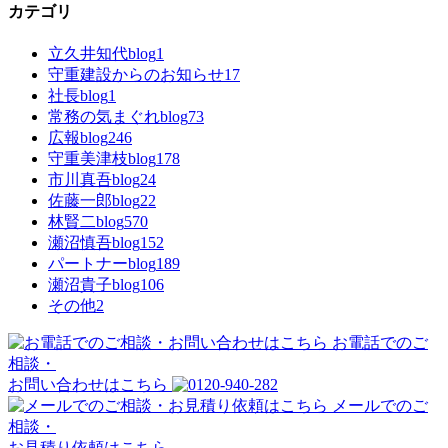
カテゴリ
立久井知代blog
1
守重建設からのお知らせ
17
社長blog
1
常務の気まぐれblog
73
広報blog
246
守重美津枝blog
178
市川真吾blog
24
佐藤一郎blog
22
林賢二blog
570
瀬沼慎吾blog
152
パートナーblog
189
瀬沼貴子blog
106
その他
2
お電話でのご
相談・
お問い合わせはこちら
メールでのご
相談・
お見積り依頼はこちら