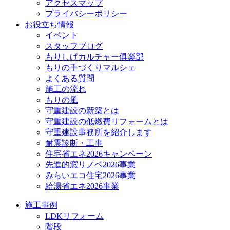
アクセスマップ
プライバシーポリシー
お役立ち情報
イベント
スタッフブログ
もりしげカルチャー俱楽部
もりの手づくりマルシェ
よくある質問
施工の流れ
もりの風
守重建設の新築とは
守重建設の低燃費リフォームとは
守重建設事務所を紹介します
耐震診断・工事
住宅省エネ2026キャンペーン
先進的窓リノベ2026事業
みらいエコ住宅2026事業
給湯省エネ2026事業
施工事例
LDKリフォーム
階段