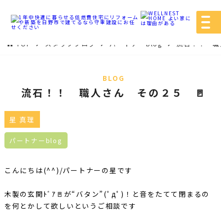
TOP
スタッフブログ
パートナーblog
流石！！ 職
BLOG
流石！！ 職人さん その２５ 🚪
星 真理
パートナーblog
こんにちは(^^)/パートナーの星です
木製の玄関ﾄﾞｱ🚪が“バタン”(ﾟдﾟ)！と音をたてて閉まるの
を何とかして欲しいというご相談です