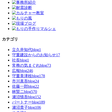
カテゴリ
立久井知代blog
1
守重建設からのお知らせ
17
社長blog
1
常務の気まぐれblog
73
広報blog
246
守重美津枝blog
178
市川真吾blog
24
佐藤一郎blog
22
林賢二blog
570
瀬沼慎吾blog
152
パートナーblog
189
瀬沼貴子blog
106