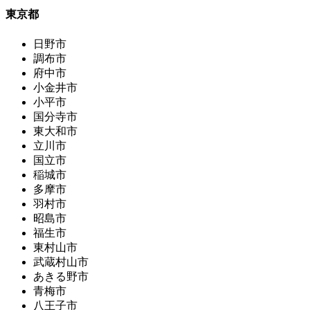
東京都
日野市
調布市
府中市
小金井市
小平市
国分寺市
東大和市
立川市
国立市
稲城市
多摩市
羽村市
昭島市
福生市
東村山市
武蔵村山市
あきる野市
青梅市
八王子市