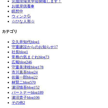
完成現場見学会開催します！
お彼岸供養❁
瞑想中
ウィンク💦
☆ひな人形☆
カテゴリ
立久井知代blog
1
守重建設からのお知らせ
17
社長blog
1
常務の気まぐれblog
73
広報blog
246
守重美津枝blog
178
市川真吾blog
24
佐藤一郎blog
22
林賢二blog
570
瀬沼慎吾blog
152
パートナーblog
189
瀬沼貴子blog
106
その他
2