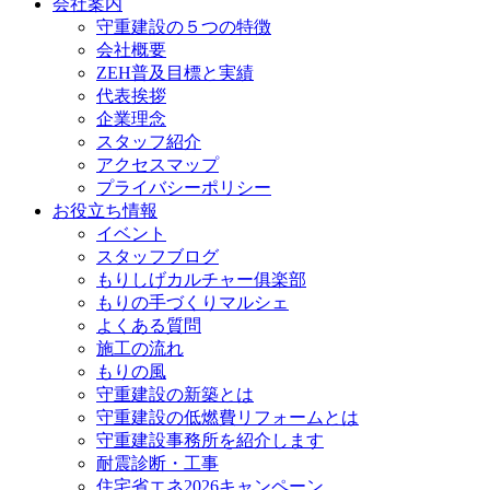
会社案内
守重建設の５つの特徴
会社概要
ZEH普及目標と実績
代表挨拶
企業理念
スタッフ紹介
アクセスマップ
プライバシーポリシー
お役立ち情報
イベント
スタッフブログ
もりしげカルチャー俱楽部
もりの手づくりマルシェ
よくある質問
施工の流れ
もりの風
守重建設の新築とは
守重建設の低燃費リフォームとは
守重建設事務所を紹介します
耐震診断・工事
住宅省エネ2026キャンペーン