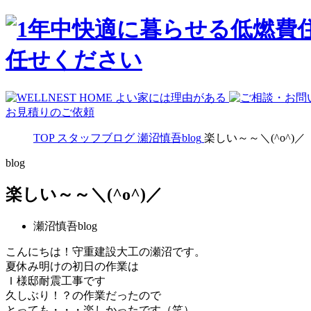
お見積りのご依頼
TOP
スタッフブログ
瀬沼慎吾blog
楽しい～～＼(^o^)／
blog
楽しい～～＼(^o^)／
瀬沼慎吾blog
こんにちは！守重建設大工の瀬沼です。
夏休み明けの初日の作業は
Ｉ様邸耐震工事です
久しぶり！？の作業だったので
とっても・・・楽しかったです（笑）