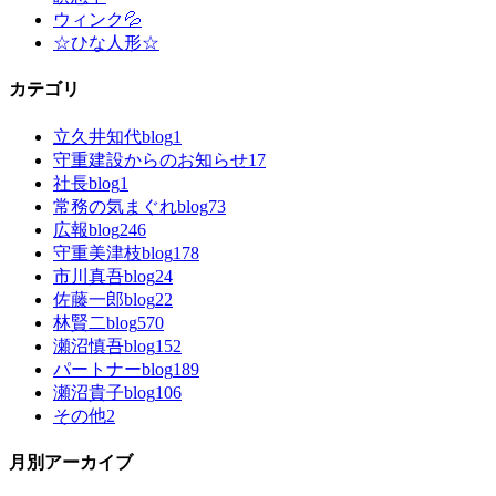
ウィンク💦
☆ひな人形☆
カテゴリ
立久井知代blog
1
守重建設からのお知らせ
17
社長blog
1
常務の気まぐれblog
73
広報blog
246
守重美津枝blog
178
市川真吾blog
24
佐藤一郎blog
22
林賢二blog
570
瀬沼慎吾blog
152
パートナーblog
189
瀬沼貴子blog
106
その他
2
月別アーカイブ