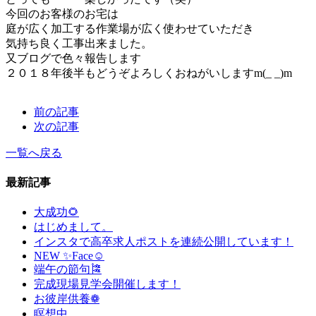
今回のお客様のお宅は
庭が広く加工する作業場が広く使わせていただき
気持ち良く工事出来ました。
又ブログで色々報告します
２０１８年後半もどうぞよろしくおねがいしますm(_ _)m
前の記事
次の記事
一覧へ戻る
最新記事
大成功🌻
はじめまして。
インスタで高卒求人ポストを連続公開しています！
NEW ✨Face☺
端午の節句🎏
完成現場見学会開催します！
お彼岸供養❁
瞑想中