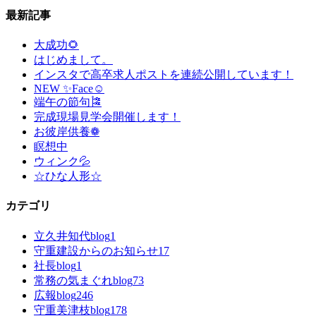
最新記事
大成功🌻
はじめまして。
インスタで高卒求人ポストを連続公開しています！
NEW ✨Face☺
端午の節句🎏
完成現場見学会開催します！
お彼岸供養❁
瞑想中
ウィンク💦
☆ひな人形☆
カテゴリ
立久井知代blog
1
守重建設からのお知らせ
17
社長blog
1
常務の気まぐれblog
73
広報blog
246
守重美津枝blog
178