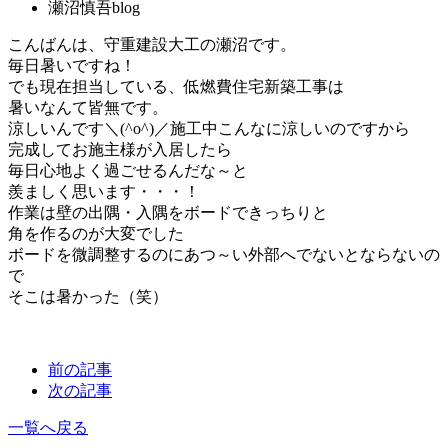
瀬沼慎吾blog
こんばんは、守重建設大工の瀬沼です。
毎日暑いですね！
でも現在担当している、低燃費住宅新築工事は
暑いなんて皆無です。
涼しいんです＼(^o^)／施工中こんなに涼しいのですから
完成してお施主様が入居したら
毎日心地よく過ごせるんだな～と
羨ましく思います・・・！
作業は壁の出隅・入隅をボードできっちりと
角を作るのが大変でした
ボードを微調整するのにあつ～い外部へでないとならないの
で
そこは暑かった（笑）
前の記事
次の記事
一覧へ戻る