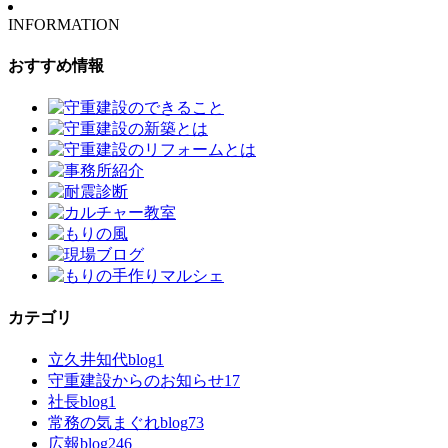
INFORMATION
おすすめ情報
カテゴリ
立久井知代blog
1
守重建設からのお知らせ
17
社長blog
1
常務の気まぐれblog
73
広報blog
246