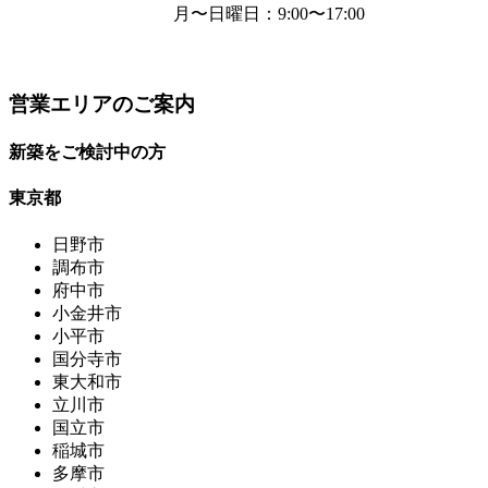
月〜日曜日
：9:00〜17:00
営業エリアのご案内
新築をご検討中の方
東京都
日野市
調布市
府中市
小金井市
小平市
国分寺市
東大和市
立川市
国立市
稲城市
多摩市