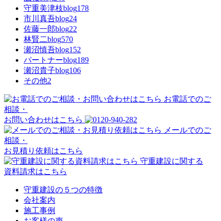
守重美津枝blog
178
市川真吾blog
24
佐藤一郎blog
22
林賢二blog
570
瀬沼慎吾blog
152
パートナーblog
189
瀬沼貴子blog
106
その他
2
お電話でのご
相談・
お問い合わせはこちら
メールでのご
相談・
お見積り依頼はこちら
守重建設に関する
資料請求はこちら
守重建設の５つの特徴
会社案内
施工事例
お客様の声