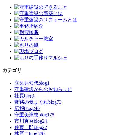
カテゴリ
立久井知代blog
1
守重建設からのお知らせ
17
社長blog
1
常務の気まぐれblog
73
広報blog
246
守重美津枝blog
178
市川真吾blog
24
佐藤一郎blog
22
林賢二blog
570