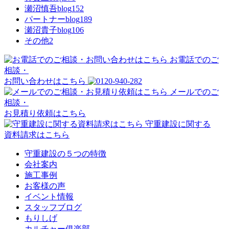
瀬沼慎吾blog
152
パートナーblog
189
瀬沼貴子blog
106
その他
2
お電話でのご
相談・
お問い合わせはこちら
メールでのご
相談・
お見積り依頼はこちら
守重建設に関する
資料請求はこちら
守重建設の５つの特徴
会社案内
施工事例
お客様の声
イベント情報
スタッフブログ
もりしげ
カルチャー俱楽部