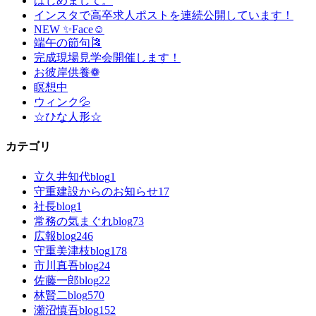
はじめまして。
インスタで高卒求人ポストを連続公開しています！
NEW ✨Face☺
端午の節句🎏
完成現場見学会開催します！
お彼岸供養❁
瞑想中
ウィンク💦
☆ひな人形☆
カテゴリ
立久井知代blog
1
守重建設からのお知らせ
17
社長blog
1
常務の気まぐれblog
73
広報blog
246
守重美津枝blog
178
市川真吾blog
24
佐藤一郎blog
22
林賢二blog
570
瀬沼慎吾blog
152