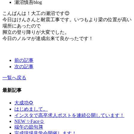
瀬沼慎吾blog
こんばんは！大工の瀬沼です😊
今日はけんさんと耐震工事です。いつもより梁の位置が高い
場所にあったので
脚立の登り降りが大変でした。
今日のノルマが達成出来て良かったです！
前の記事
次の記事
一覧へ戻る
最新記事
大成功🌻
はじめまして。
インスタで高卒求人ポストを連続公開しています！
NEW ✨Face☺
端午の節句🎏
完成現場見学会開催します！