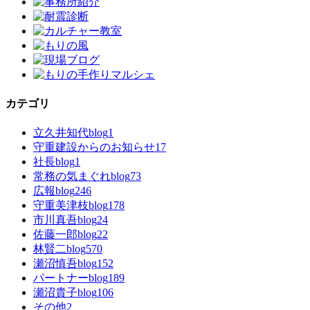
カテゴリ
立久井知代blog
1
守重建設からのお知らせ
17
社長blog
1
常務の気まぐれblog
73
広報blog
246
守重美津枝blog
178
市川真吾blog
24
佐藤一郎blog
22
林賢二blog
570
瀬沼慎吾blog
152
パートナーblog
189
瀬沼貴子blog
106
その他
2