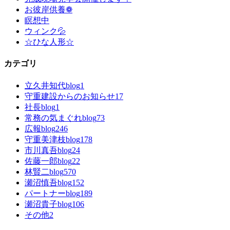
お彼岸供養❁
瞑想中
ウィンク💦
☆ひな人形☆
カテゴリ
立久井知代blog
1
守重建設からのお知らせ
17
社長blog
1
常務の気まぐれblog
73
広報blog
246
守重美津枝blog
178
市川真吾blog
24
佐藤一郎blog
22
林賢二blog
570
瀬沼慎吾blog
152
パートナーblog
189
瀬沼貴子blog
106
その他
2