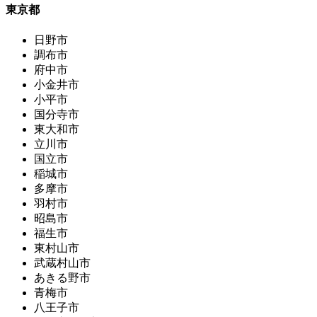
東京都
日野市
調布市
府中市
小金井市
小平市
国分寺市
東大和市
立川市
国立市
稲城市
多摩市
羽村市
昭島市
福生市
東村山市
武蔵村山市
あきる野市
青梅市
八王子市