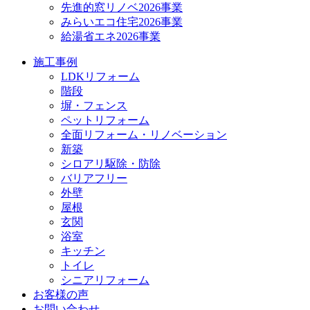
先進的窓リノベ2026事業
みらいエコ住宅2026事業
給湯省エネ2026事業
施工事例
LDKリフォーム
階段
塀・フェンス
ペットリフォーム
全面リフォーム・リノベーション
新築
シロアリ駆除・防除
バリアフリー
外壁
屋根
玄関
浴室
キッチン
トイレ
シニアリフォーム
お客様の声
お問い合わせ