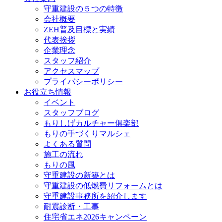
守重建設の５つの特徴
会社概要
ZEH普及目標と実績
代表挨拶
企業理念
スタッフ紹介
アクセスマップ
プライバシーポリシー
お役立ち情報
イベント
スタッフブログ
もりしげカルチャー俱楽部
もりの手づくりマルシェ
よくある質問
施工の流れ
もりの風
守重建設の新築とは
守重建設の低燃費リフォームとは
守重建設事務所を紹介します
耐震診断・工事
住宅省エネ2026キャンペーン