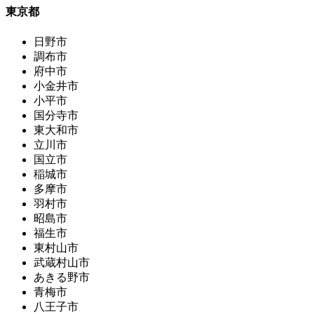
東京都
日野市
調布市
府中市
小金井市
小平市
国分寺市
東大和市
立川市
国立市
稲城市
多摩市
羽村市
昭島市
福生市
東村山市
武蔵村山市
あきる野市
青梅市
八王子市