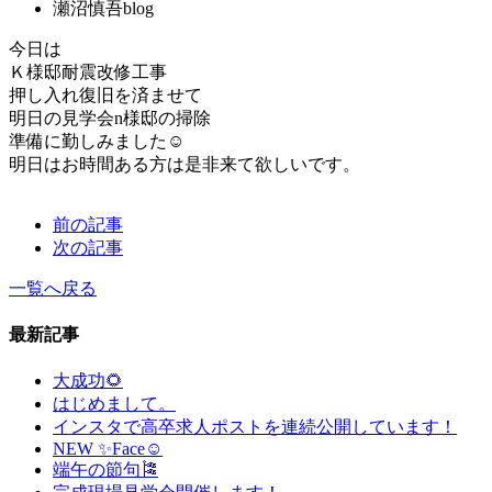
瀬沼慎吾blog
今日は
Ｋ様邸耐震改修工事
押し入れ復旧を済ませて
明日の見学会n様邸の掃除
準備に勤しみました☺️
明日はお時間ある方は是非来て欲しいです。
前の記事
次の記事
一覧へ戻る
最新記事
大成功🌻
はじめまして。
インスタで高卒求人ポストを連続公開しています！
NEW ✨Face☺
端午の節句🎏