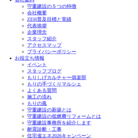
守重建設の５つの特徴
会社概要
ZEH普及目標と実績
代表挨拶
企業理念
スタッフ紹介
アクセスマップ
プライバシーポリシー
お役立ち情報
イベント
スタッフブログ
もりしげカルチャー俱楽部
もりの手づくりマルシェ
よくある質問
施工の流れ
もりの風
守重建設の新築とは
守重建設の低燃費リフォームとは
守重建設事務所を紹介します
耐震診断・工事
住宅省エネ2026キャンペーン