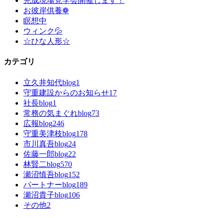
完成現場見学会開催します！
お彼岸供養❁
瞑想中
ウィンク💦
☆ひな人形☆
カテゴリ
立久井知代blog
1
守重建設からのお知らせ
17
社長blog
1
常務の気まぐれblog
73
広報blog
246
守重美津枝blog
178
市川真吾blog
24
佐藤一郎blog
22
林賢二blog
570
瀬沼慎吾blog
152
パートナーblog
189
瀬沼貴子blog
106
その他
2