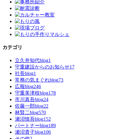
カテゴリ
立久井知代blog
1
守重建設からのお知らせ
17
社長blog
1
常務の気まぐれblog
73
広報blog
246
守重美津枝blog
178
市川真吾blog
24
佐藤一郎blog
22
林賢二blog
570
瀬沼慎吾blog
152
パートナーblog
189
瀬沼貴子blog
106
その他
2