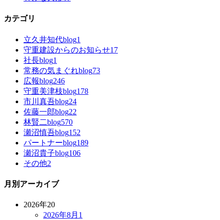
カテゴリ
立久井知代blog
1
守重建設からのお知らせ
17
社長blog
1
常務の気まぐれblog
73
広報blog
246
守重美津枝blog
178
市川真吾blog
24
佐藤一郎blog
22
林賢二blog
570
瀬沼慎吾blog
152
パートナーblog
189
瀬沼貴子blog
106
その他
2
月別アーカイブ
2026年
20
2026年8月
1