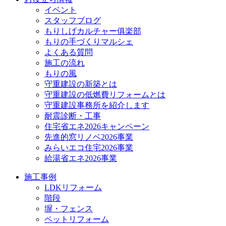
イベント
スタッフブログ
もりしげカルチャー俱楽部
もりの手づくりマルシェ
よくある質問
施工の流れ
もりの風
守重建設の新築とは
守重建設の低燃費リフォームとは
守重建設事務所を紹介します
耐震診断・工事
住宅省エネ2026キャンペーン
先進的窓リノベ2026事業
みらいエコ住宅2026事業
給湯省エネ2026事業
施工事例
LDKリフォーム
階段
塀・フェンス
ペットリフォーム