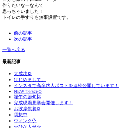
作りたいなーなんて
思っちゃいました！
トイレの手すりも無事設置です。
前の記事
次の記事
一覧へ戻る
最新記事
大成功🌻
はじめまして。
インスタで高卒求人ポストを連続公開しています！
NEW ✨Face☺
端午の節句🎏
完成現場見学会開催します！
お彼岸供養❁
瞑想中
ウィンク💦
☆ひな人形☆