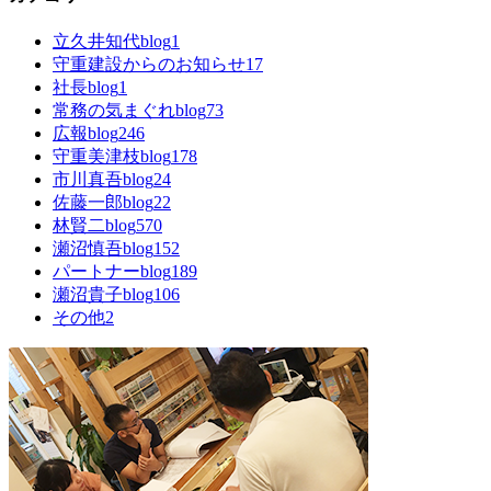
立久井知代blog
1
守重建設からのお知らせ
17
社長blog
1
常務の気まぐれblog
73
広報blog
246
守重美津枝blog
178
市川真吾blog
24
佐藤一郎blog
22
林賢二blog
570
瀬沼慎吾blog
152
パートナーblog
189
瀬沼貴子blog
106
その他
2