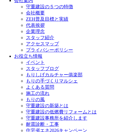
会社案内
守重建設の５つの特徴
会社概要
ZEH普及目標と実績
代表挨拶
企業理念
スタッフ紹介
アクセスマップ
プライバシーポリシー
お役立ち情報
イベント
スタッフブログ
もりしげカルチャー俱楽部
もりの手づくりマルシェ
よくある質問
施工の流れ
もりの風
守重建設の新築とは
守重建設の低燃費リフォームとは
守重建設事務所を紹介します
耐震診断・工事
住宅省エネ2026キャンペーン