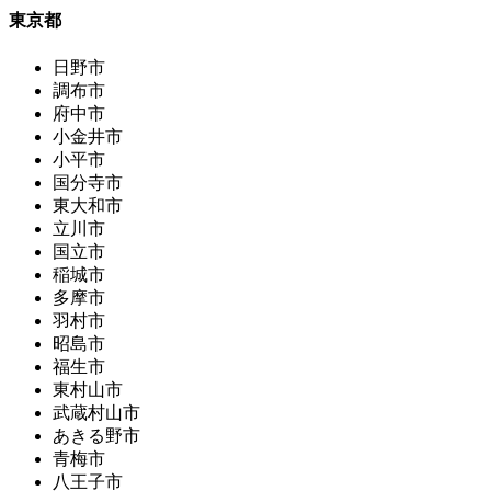
東京都
日野市
調布市
府中市
小金井市
小平市
国分寺市
東大和市
立川市
国立市
稲城市
多摩市
羽村市
昭島市
福生市
東村山市
武蔵村山市
あきる野市
青梅市
八王子市