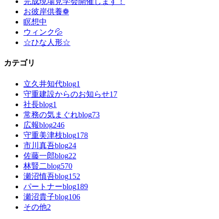
完成現場見学会開催します！
お彼岸供養❁
瞑想中
ウィンク💦
☆ひな人形☆
カテゴリ
立久井知代blog
1
守重建設からのお知らせ
17
社長blog
1
常務の気まぐれblog
73
広報blog
246
守重美津枝blog
178
市川真吾blog
24
佐藤一郎blog
22
林賢二blog
570
瀬沼慎吾blog
152
パートナーblog
189
瀬沼貴子blog
106
その他
2