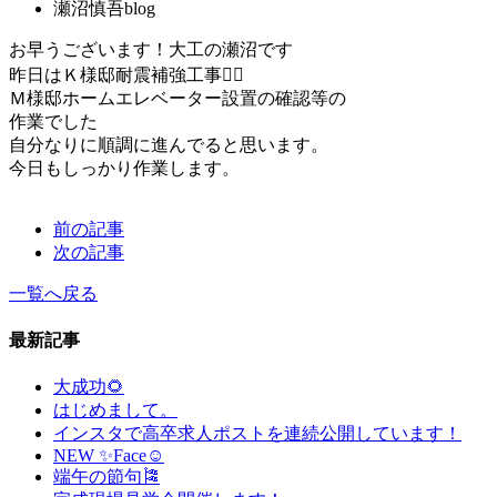
瀬沼慎吾blog
お早うございます！大工の瀬沼です
昨日はＫ様邸耐震補強工事👷‍♂️
Ｍ様邸ホームエレベーター設置の確認等の
作業でした
自分なりに順調に進んでると思います。
今日もしっかり作業します。
前の記事
次の記事
一覧へ戻る
最新記事
大成功🌻
はじめまして。
インスタで高卒求人ポストを連続公開しています！
NEW ✨Face☺
端午の節句🎏