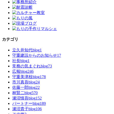
カテゴリ
立久井知代blog
1
守重建設からのお知らせ
17
社長blog
1
常務の気まぐれblog
73
広報blog
246
守重美津枝blog
178
市川真吾blog
24
佐藤一郎blog
22
林賢二blog
570
瀬沼慎吾blog
152
パートナーblog
189
瀬沼貴子blog
106