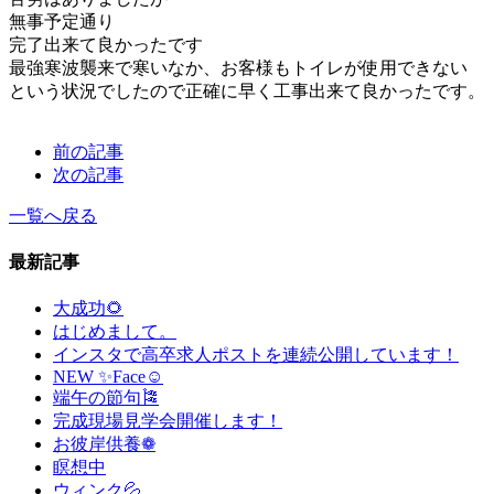
無事予定通り
完了出来て良かったです
最強寒波襲来で寒いなか、お客様もトイレが使用できない
という状況でしたので正確に早く工事出来て良かったです。
前の記事
次の記事
一覧へ戻る
最新記事
大成功🌻
はじめまして。
インスタで高卒求人ポストを連続公開しています！
NEW ✨Face☺
端午の節句🎏
完成現場見学会開催します！
お彼岸供養❁
瞑想中
ウィンク💦