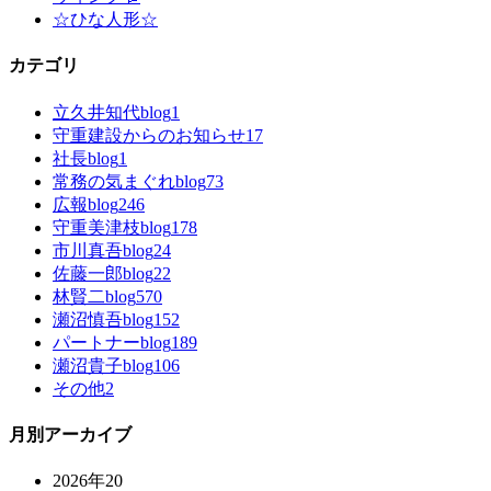
☆ひな人形☆
カテゴリ
立久井知代blog
1
守重建設からのお知らせ
17
社長blog
1
常務の気まぐれblog
73
広報blog
246
守重美津枝blog
178
市川真吾blog
24
佐藤一郎blog
22
林賢二blog
570
瀬沼慎吾blog
152
パートナーblog
189
瀬沼貴子blog
106
その他
2
月別アーカイブ
2026年
20