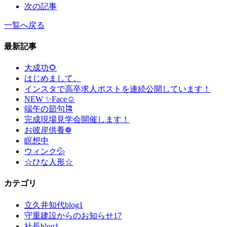
次の記事
一覧へ戻る
最新記事
大成功🌻
はじめまして。
インスタで高卒求人ポストを連続公開しています！
NEW ✨Face☺
端午の節句🎏
完成現場見学会開催します！
お彼岸供養❁
瞑想中
ウィンク💦
☆ひな人形☆
カテゴリ
立久井知代blog
1
守重建設からのお知らせ
17
社長blog
1