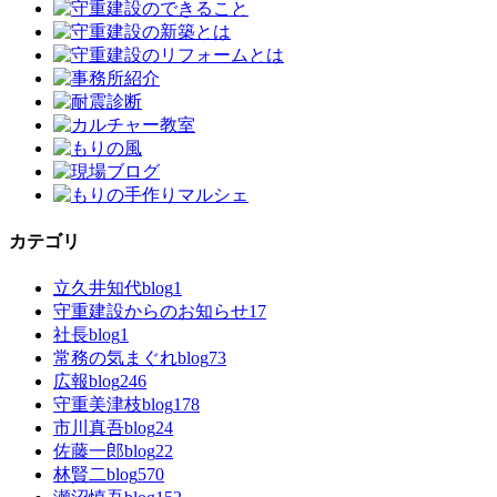
カテゴリ
立久井知代blog
1
守重建設からのお知らせ
17
社長blog
1
常務の気まぐれblog
73
広報blog
246
守重美津枝blog
178
市川真吾blog
24
佐藤一郎blog
22
林賢二blog
570