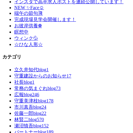
インスタで高卒求人ポストを連続公開しています！
NEW ✨Face☺
端午の節句🎏
完成現場見学会開催します！
お彼岸供養❁
瞑想中
ウィンク💦
☆ひな人形☆
カテゴリ
立久井知代blog
1
守重建設からのお知らせ
17
社長blog
1
常務の気まぐれblog
73
広報blog
246
守重美津枝blog
178
市川真吾blog
24
佐藤一郎blog
22
林賢二blog
570
瀬沼慎吾blog
152
パートナーblog
189