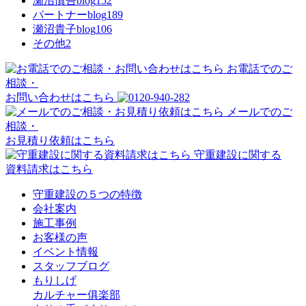
瀬沼慎吾blog
152
パートナーblog
189
瀬沼貴子blog
106
その他
2
お電話でのご
相談・
お問い合わせはこちら
メールでのご
相談・
お見積り依頼はこちら
守重建設に関する
資料請求はこちら
守重建設の５つの特徴
会社案内
施工事例
お客様の声
イベント情報
スタッフブログ
もりしげ
カルチャー俱楽部