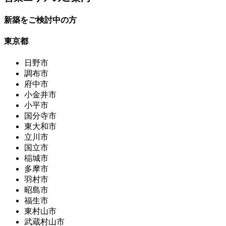
新築をご検討中の方
東京都
日野市
調布市
府中市
小金井市
小平市
国分寺市
東大和市
立川市
国立市
稲城市
多摩市
羽村市
昭島市
福生市
東村山市
武蔵村山市