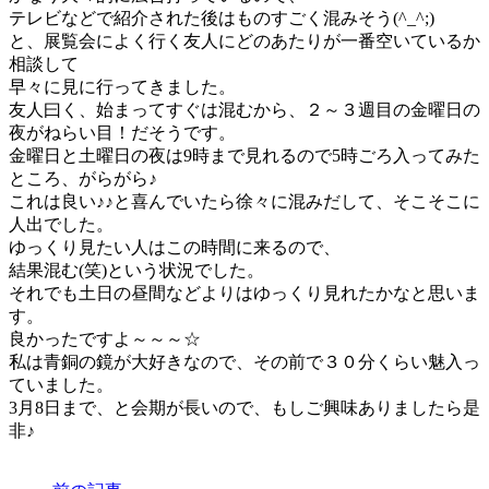
テレビなどで紹介された後はものすごく混みそう(^_^;)
と、展覧会によく行く友人にどのあたりが一番空いているか
相談して
早々に見に行ってきました。
友人曰く、始まってすぐは混むから、２～３週目の金曜日の
夜がねらい目！だそうです。
金曜日と土曜日の夜は9時まで見れるので5時ごろ入ってみた
ところ、がらがら♪
これは良い♪♪と喜んでいたら徐々に混みだして、そこそこに
人出でした。
ゆっくり見たい人はこの時間に来るので、
結果混む(笑)という状況でした。
それでも土日の昼間などよりはゆっくり見れたかなと思いま
す。
良かったですよ～～～☆
私は青銅の鏡が大好きなので、その前で３０分くらい魅入っ
ていました。
3月8日まで、と会期が長いので、もしご興味ありましたら是
非♪