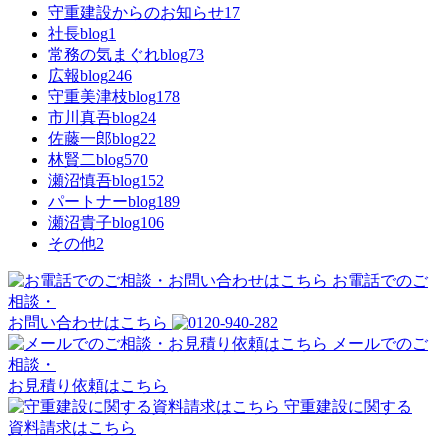
守重建設からのお知らせ
17
社長blog
1
常務の気まぐれblog
73
広報blog
246
守重美津枝blog
178
市川真吾blog
24
佐藤一郎blog
22
林賢二blog
570
瀬沼慎吾blog
152
パートナーblog
189
瀬沼貴子blog
106
その他
2
お電話でのご
相談・
お問い合わせはこちら
メールでのご
相談・
お見積り依頼はこちら
守重建設に関する
資料請求はこちら