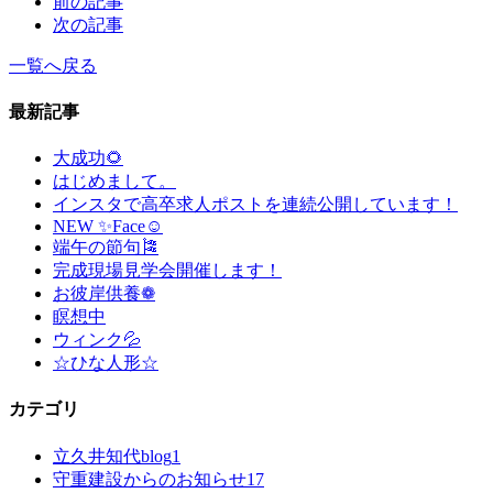
前の記事
次の記事
一覧へ戻る
最新記事
大成功🌻
はじめまして。
インスタで高卒求人ポストを連続公開しています！
NEW ✨Face☺
端午の節句🎏
完成現場見学会開催します！
お彼岸供養❁
瞑想中
ウィンク💦
☆ひな人形☆
カテゴリ
立久井知代blog
1
守重建設からのお知らせ
17