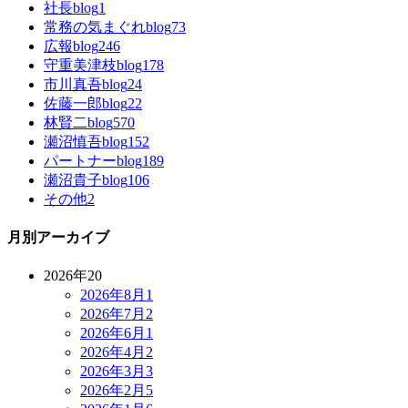
社長blog
1
常務の気まぐれblog
73
広報blog
246
守重美津枝blog
178
市川真吾blog
24
佐藤一郎blog
22
林賢二blog
570
瀬沼慎吾blog
152
パートナーblog
189
瀬沼貴子blog
106
その他
2
月別アーカイブ
2026年
20
2026年8月
1
2026年7月
2
2026年6月
1
2026年4月
2
2026年3月
3
2026年2月
5